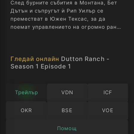
След бурните събития в Монтана, Бет
Дътън и съпругът ѝ Рип Уилър се
преместват в Южен Тексас, за да
поемат управлението на огромно ранчо
от 7000 акра в градчето Рио Палома.
Двамата се опитват да изградят нов
живот за себе си и младия Картър, но
Гледай онлайн
Dutton Ranch -
бързо се сблъскват с опасни местни
Season 1 Episode 1
съперници и коварни врагове, които
заплашват да унищожат всичко
изградено. Ранчото на Дътън - Сезон 1
Епизод 1
Трейлър
VDN
ICF
OKR
BSE
VOE
Помощ