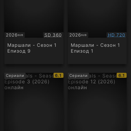
Качество:
Качество
2026
SD 360
2026
HD 720
SUB
SUB
Субтитри
Субтитри
Маршали - Сезон 1
Маршали - Сезон 1
Епизод 9
Епизод 1
IMDb
IMDb
6.1
6.1
Сериали
Сериали
рейтинг:
рейти