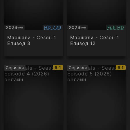
Качество:
Качество
2026
HD 720
2026
Full HD
SUB
SUB
Субтитри
Субтитри
Маршали - Сезон 1
Маршали - Сезон 1
Епизод 3
Епизод 12
IMDb
IMDb
6.1
6.1
Сериали
Сериали
рейтинг:
рейти