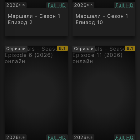
Качество:
Качество
2026
Full HD
2026
Full HD
SUB
SUB
Субтитри
Субтитри
Маршали - Сезон 1
Маршали - Сезон 1
Епизод 2
Епизод 10
IMDb
IMDb
6.1
6.1
Сериали
Сериали
рейтинг:
рейти
Качество:
Качество
2026
Full HD
2026
Full HD
SUB
SUB
Субтитри
Субтитри