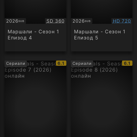
Качество:
Качество
2026
SD 360
2026
HD 720
SUB
SUB
Субтитри
Субтитри
Маршали - Сезон 1
Маршали - Сезон 1
Епизод 4
Епизод 5
IMDb
IMDb
6.1
6.1
Сериали
Сериали
рейтинг:
рейти