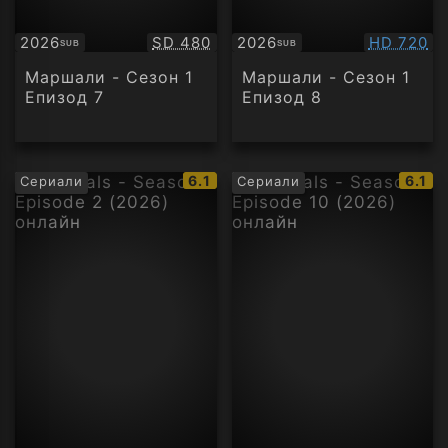
Качество:
Качество
2026
SD 480
2026
HD 720
SUB
SUB
Субтитри
Субтитри
Маршали - Сезон 1
Маршали - Сезон 1
Епизод 7
Епизод 8
IMDb
IMDb
6.1
6.1
Сериали
Сериали
рейтинг:
рейти