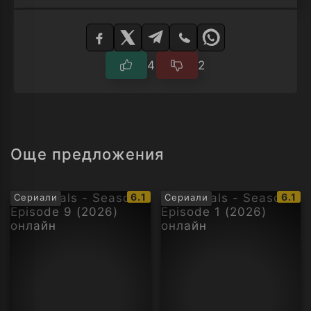
Изберете
плейър
4
2
Още предложения
IMDb
IMDb
6.1
6.1
Сериали
Сериали
рейтинг:
рейти