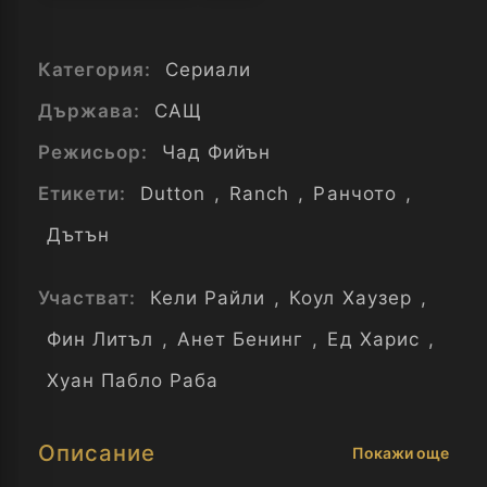
Категория:
Сериали
Държава:
САЩ
Режисьор:
Чад Фийън
Етикети:
Dutton
,
Ranch
,
Ранчото
,
Дътън
Участват:
Кели Райли
,
Коул Хаузер
,
Фин Литъл
,
Анет Бенинг
,
Ед Харис
,
Хуан Пабло Раба
Описание
Покажи още