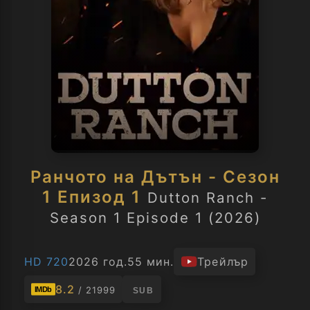
Ранчото на Дътън - Сезон
1 Епизод 1
Dutton Ranch -
Season 1 Episode 1 (2026)
HD 720
2026 год.
55 мин.
Трейлър
8.2
/ 21999
IMDb
SUB