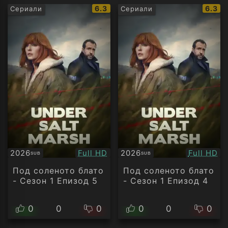
IMDb
IMDb
6.3
6.3
Сериали
Сериали
рейтинг:
рейти
Качество:
Качество
2026
Full HD
2026
Full HD
SUB
SUB
Субтитри
Субтитри
Под соленото блато
Под соленото блато
- Сезон 1 Епизод 5
- Сезон 1 Епизод 4
0
0
0
0
0
0