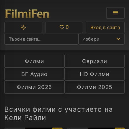
0
Вход в сайта
Превключване
Любими
между
Избери
тъмна
и
светла
тема
Филми
Сериали
Ф
БГ Аудио
HD Филми
С
Филми 2026
Филми 2025
А
Р
Всички филми с участието на
Кели Райли
C