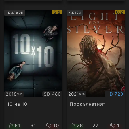
IMDb
IMDb
5.2
6.2
Трилъри
Ужаси
рейтинг:
рейти
Качество:
Качество
2018
SD 480
2021
HD 720
SUB
SUB
Субтитри
Субтитри
10 на 10
Прокълнатият
51
61
10
26
27
1