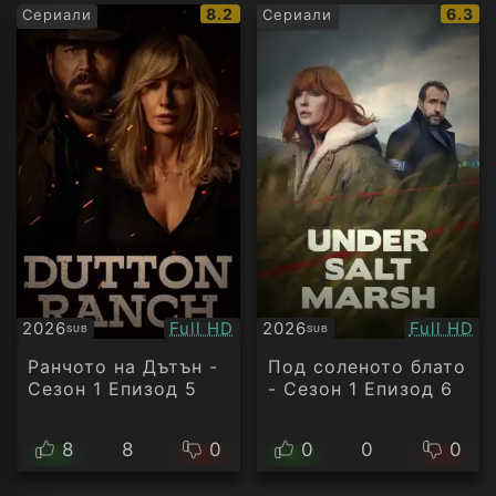
IMDb
IMDb
8.2
6.3
Сериали
Сериали
рейтинг:
рейти
Качество:
Качество
2026
Full HD
2026
Full HD
SUB
SUB
Субтитри
Субтитри
Ранчото на Дътън -
Под соленото блато
Сезон 1 Епизод 5
- Сезон 1 Епизод 6
8
8
0
0
0
0