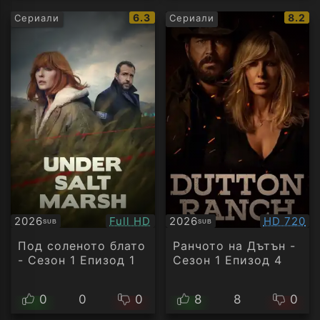
IMDb
IMDb
6.3
8.2
Сериали
Сериали
рейтинг:
рейти
Качество:
Качество
2026
Full HD
2026
HD 720
SUB
SUB
Субтитри
Субтитри
Под соленото блато
Ранчото на Дътън -
- Сезон 1 Епизод 1
Сезон 1 Епизод 4
0
0
0
8
8
0