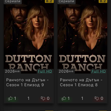
IMDb
IMDb
8.2
8.2
Сериали
Сериали
рейтинг:
рейти
Качество:
Качество
2026
Full HD
2026
Full HD
SUB
SUB
Субтитри
Субтитри
Ранчото на Дътън -
Ранчото на Дътън -
Сезон 1 Епизод 9
Сезон 1 Епизод 8
1
1
0
1
1
0