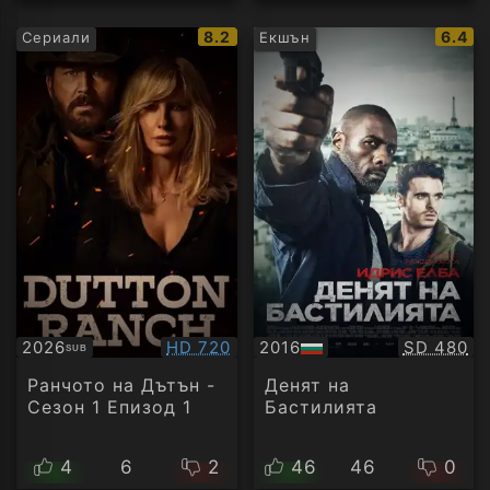
IMDb
IMDb
8.2
6.4
Сериали
Екшън
рейтинг:
рейти
Качество:
Качество
2026
HD 720
2016
SD 480
SUB
Субтитри
БГ
аудио
Ранчото на Дътън -
Денят на
Сезон 1 Епизод 1
Бастилията
4
6
2
46
46
0