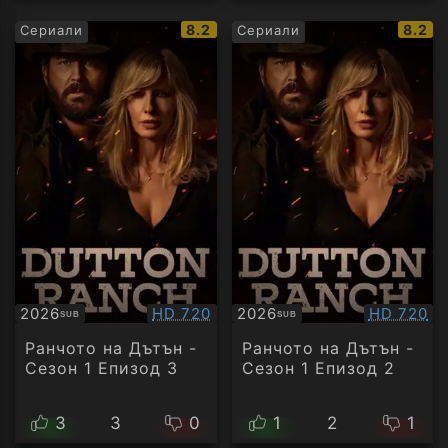
IMDb
IMDb
8.2
8.2
Сериали
Сериали
рейтинг:
рейти
Качество:
Качество
2026
HD 720
2026
HD 720
SUB
SUB
Субтитри
Субтитри
Ранчото на Дътън -
Ранчото на Дътън -
Сезон 1 Епизод 3
Сезон 1 Епизод 2
3
3
0
1
2
1