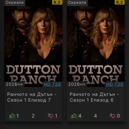
IMDb
IMDb
8.2
8.2
Сериали
Сериали
рейтинг:
рейти
Качество:
Качество
2026
HD 720
2026
HD 720
SUB
SUB
Субтитри
Субтитри
Ранчото на Дътън -
Ранчото на Дътън -
Сезон 1 Епизод 7
Сезон 1 Епизод 6
1
2
1
4
4
0