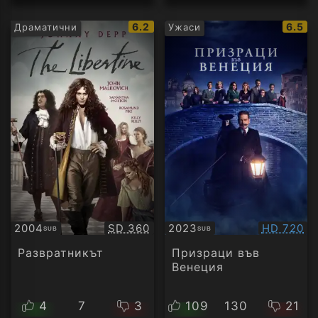
IMDb
IMDb
6.2
6.5
Драматични
Ужаси
рейтинг:
рейти
Качество:
Качество
2004
SD 360
2023
HD 720
SUB
SUB
Субтитри
Субтитри
Развратникът
Призраци във
Венеция
4
7
3
109
130
21