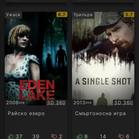
IMDb
IMDb
6.7
5.7
Ужаси
Трилъри
рейтинг:
рейти
Качество:
Качество
2008
SD 360
2013
SD 360
SUB
SUB
Субтитри
Субтитри
Райско езеро
Смъртоносна игра
37
39
2
8
14
6