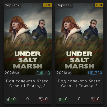
IMDb
IMDb
6.3
6.3
Сериали
Сериали
рейтинг:
рейти
Качество:
Качество
2026
Full HD
2026
HD 720
SUB
SUB
Субтитри
Субтитри
Под соленото блато
Под соленото блато
- Сезон 1 Епизод 3
- Сезон 1 Епизод 2
0
0
0
0
0
0