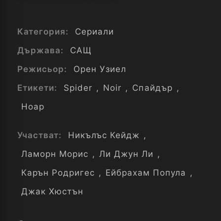
Категория:
Сериали
Държава:
САЩ
Режисьор:
Орен Узиел
Етикети:
Spider
,
Noir
,
Спайдър
,
Ноар
Участват:
Никълъс Кейдж
,
Ламорн Морис
,
Ли Джун Ли
,
Карън Родригес
,
Ейбрахам Попула
,
Джак Хюстън