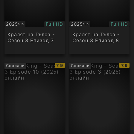
Качество:
Качество
2025
Full HD
2025
Full HD
SUB
SUB
Субтитри
Субтитри
Кралят на Тълса -
Кралят на Тълса -
Сезон 3 Епизод 7
Сезон 3 Епизод 8
IMDb
IMDb
7.9
7.9
Сериали
Сериали
рейтинг:
рейти