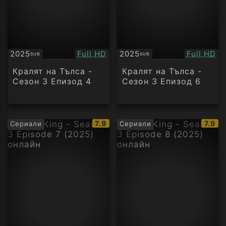
Качество:
Качество
2025
Full HD
2025
Full HD
SUB
SUB
Субтитри
Субтитри
Кралят на Тълса -
Кралят на Тълса -
Сезон 3 Епизод 4
Сезон 3 Епизод 6
IMDb
IMDb
7.9
7.9
Сериали
Сериали
рейтинг:
рейти