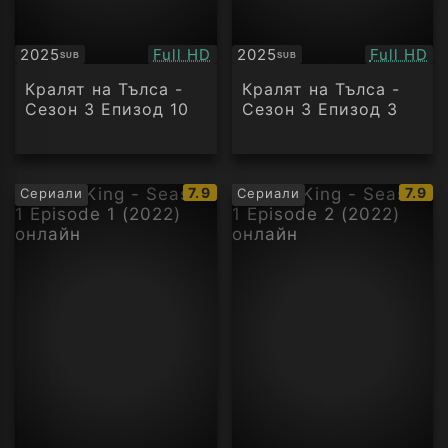
Качество:
Качество
2025
Full HD
2025
Full HD
SUB
SUB
Субтитри
Субтитри
Кралят на Тълса -
Кралят на Тълса -
Сезон 3 Епизод 10
Сезон 3 Епизод 3
IMDb
IMDb
7.9
7.9
Сериали
Сериали
рейтинг:
рейти