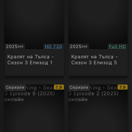
Качество:
Качество
2025
HD 720
2025
Full HD
SUB
SUB
Субтитри
Субтитри
Кралят на Тълса -
Кралят на Тълса -
Сезон 3 Епизод 1
Сезон 3 Епизод 5
IMDb
IMDb
7.9
7.9
Сериали
Сериали
рейтинг:
рейти