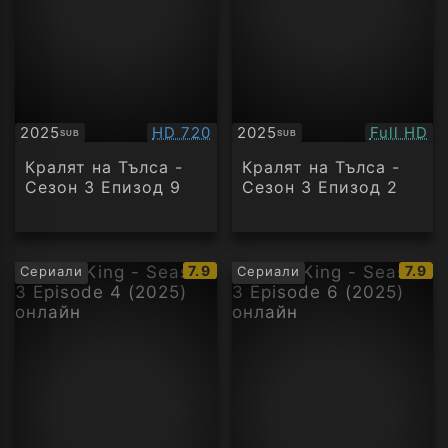
Качество:
Качество
2025
HD 720
2025
Full HD
SUB
SUB
Субтитри
Субтитри
Кралят на Тълса -
Кралят на Тълса -
Сезон 3 Епизод 9
Сезон 3 Епизод 2
IMDb
IMDb
7.9
7.9
Сериали
Сериали
рейтинг:
рейти