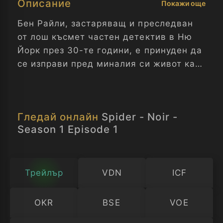
Описание
Покажи още
Бен Райли, застаряващ и преследван
от лош късмет частен детектив в Ню
Йорк през 30-те години, е принуден да
се изправи пред миналия си живот като
единствения супергерой на града.
Спайдър - Ноар - Сезон 1 Епизод 1
Гледай онлайн
Spider - Noir -
Season 1 Episode 1
Трейлър
VDN
ICF
OKR
BSE
VOE