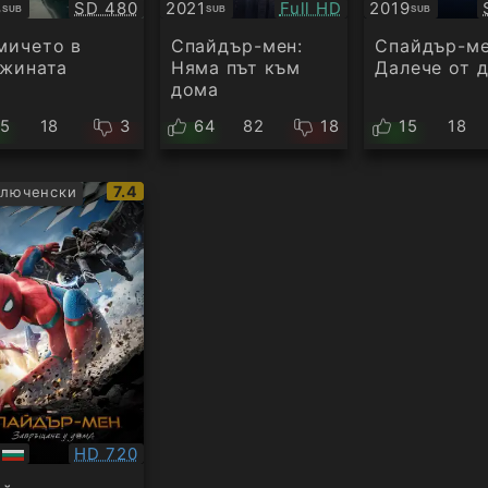
Качество:
Качество:
8
SD 480
2021
Full HD
2019
SUB
SUB
SUB
титри
Субтитри
Субтитри
мичето в
Спайдър-мен:
Спайдър-ме
яжината
Няма път към
Далече от 
дома
15
18
3
64
82
18
15
18
IMDb
7.4
люченски
рейтинг:
Качество:
7
HD 720
ио