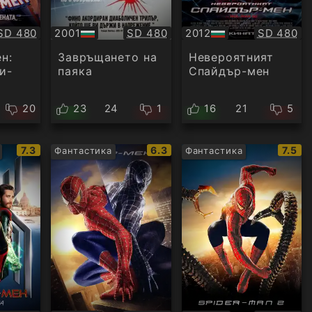
Качество:
Качество:
Качество
SD 480
2001
SD 480
2012
SD 480
БГ
БГ
аудио
аудио
н:
Завръщането на
Невероятният
и-
паяка
Спайдър-мен
20
23
24
1
16
21
5
IMDb
IMDb
IMDb
7.3
6.3
7.5
Фантастика
Фантастика
рейтинг:
рейтинг:
рейти