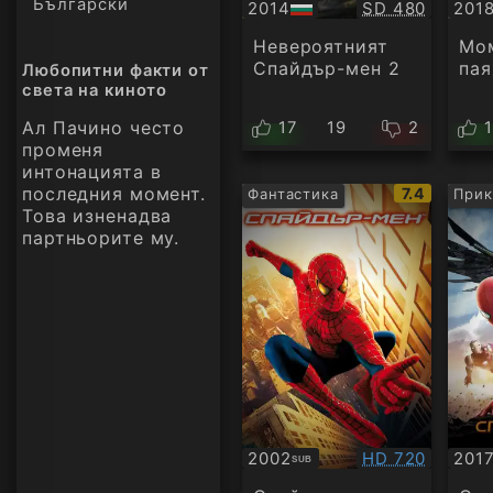
Български
Качество:
2014
SD 480
201
БГ
Суб
аудио
Невероятният
Мо
Спайдър-мен 2
па
Любопитни факти от
света на киното
Ал Пачино често
17
19
2
променя
интонацията в
последния момент.
IMDb
7.4
Фантастика
Прик
рейтинг:
Това изненадва
партньорите му.
Качество:
2002
HD 720
201
SUB
Субтитри
БГ
ауд