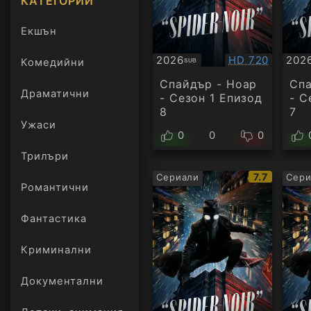
КАТЕГОРИИ
Екшън
Качество:
2026
HD 720
202
Комедийни
SUB
Субтитри
Суб
Спайдър - Ноар
Спа
Драматични
- Сезон 1 Епизод
- С
8
7
Ужаси
0
0
0
Трилъри
онлайн
IMDb
7.7
Сериали
Сери
Романтични
рейтинг:
Фантастика
Криминални
Документални