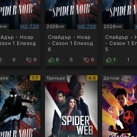
Качество:
Качество:
6
HD 720
2026
HD 720
2026
SUB
SUB
SUB
титри
Субтитри
Субтитри
йдър - Ноар
Спайдър - Ноар
Спайдър - 
езон 1 Епизод
- Сезон 1 Епизод
- Сезон 1 Е
6
5
0
0
0
0
0
0
1
1
IMDb
IMDb
7.7
4.5
али
Трилъри
Детски
рейтинг:
рейтинг: