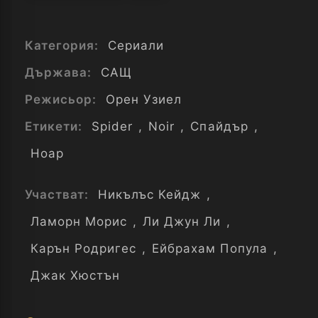
Категория:
Сериали
Държава:
САЩ
Режисьор:
Орен Узиел
Етикети:
Spider
,
Noir
,
Спайдър
,
Ноар
Участват:
Никълъс Кейдж
,
Ламорн Морис
,
Ли Джун Ли
,
Карън Родригес
,
Ейбрахам Попула
,
Джак Хюстън