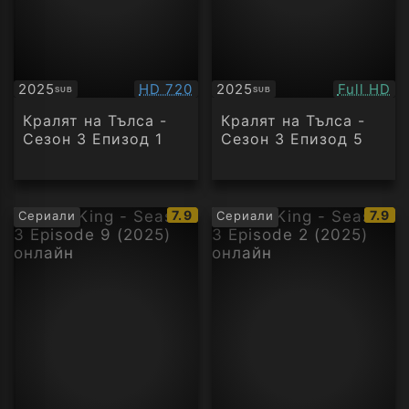
Качество:
Качество
2025
HD 720
2025
Full HD
SUB
SUB
Субтитри
Субтитри
Кралят на Тълса -
Кралят на Тълса -
Сезон 3 Епизод 1
Сезон 3 Епизод 5
IMDb
IMDb
7.9
7.9
Сериали
Сериали
рейтинг:
рейти