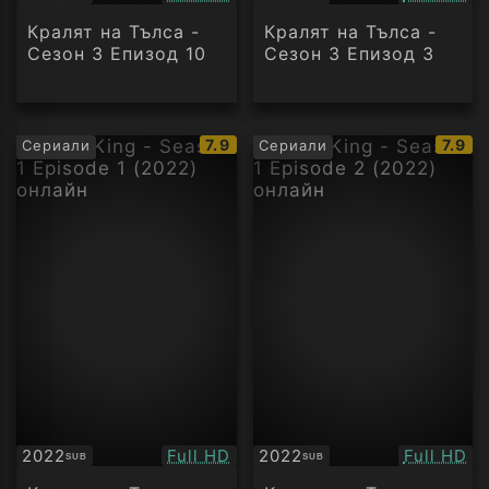
Субтитри
Субтитри
Кралят на Тълса -
Кралят на Тълса -
Сезон 3 Епизод 10
Сезон 3 Епизод 3
IMDb
IMDb
7.9
7.9
Сериали
Сериали
рейтинг:
рейти
Качество:
Качество
2022
Full HD
2022
Full HD
SUB
SUB
Субтитри
Субтитри