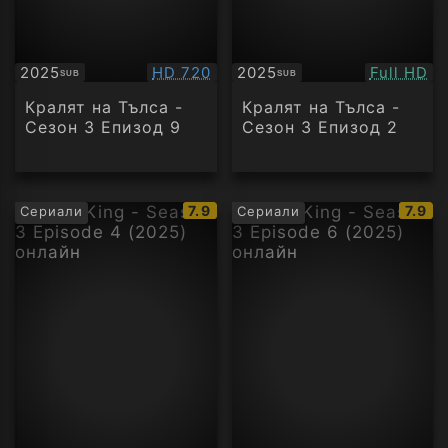
Качество:
Качество
2025
HD 720
2025
Full HD
SUB
SUB
Субтитри
Субтитри
Кралят на Тълса -
Кралят на Тълса -
Сезон 3 Епизод 9
Сезон 3 Епизод 2
IMDb
IMDb
7.9
7.9
Сериали
Сериали
рейтинг:
рейти