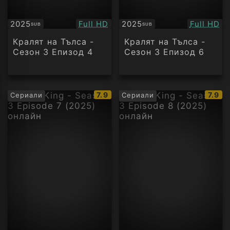
Качество:
Качество
2025
Full HD
2025
Full HD
SUB
SUB
Субтитри
Субтитри
Кралят на Тълса -
Кралят на Тълса -
Сезон 3 Епизод 4
Сезон 3 Епизод 6
IMDb
IMDb
7.9
7.9
Сериали
Сериали
рейтинг:
рейти