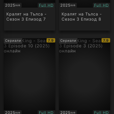
Качество:
Качество
2025
Full HD
2025
Full HD
SUB
SUB
Субтитри
Субтитри
Кралят на Тълса -
Кралят на Тълса -
Сезон 3 Епизод 7
Сезон 3 Епизод 8
IMDb
IMDb
7.9
7.9
Сериали
Сериали
рейтинг:
рейти
Качество:
Качество
2025
Full HD
2025
Full HD
SUB
SUB