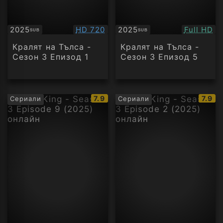
Качество:
Качество
2025
HD 720
2025
Full HD
SUB
SUB
Субтитри
Субтитри
Кралят на Тълса -
Кралят на Тълса -
Сезон 3 Епизод 1
Сезон 3 Епизод 5
IMDb
IMDb
7.9
7.9
Сериали
Сериали
рейтинг:
рейти