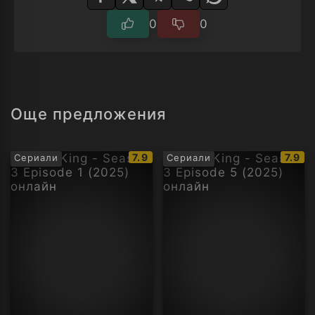
0
0
Още предложения
IMDb
IMDb
7.9
7.9
Сериали
Сериали
рейтинг:
рейти