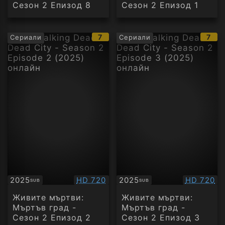
Сезон 2 Епизод 8
Сезон 2 Епизод 1
IMDb
IMD
7
7
Сериали
Сериали
рейтинг:
рейт
Качество:
Качество
2025
HD 720
2025
HD 720
SUB
SUB
Субтитри
Субтитри
Живите мъртви:
Живите мъртви:
Мъртъв град -
Мъртъв град -
Сезон 2 Епизод 2
Сезон 2 Епизод 3