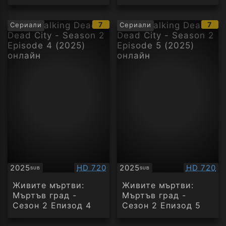
IMDb
IMD
7
7
Сериали
Сериали
рейтинг:
рейт
Качество:
Качество
2025
HD 720
2025
HD 720
SUB
SUB
Субтитри
Субтитри
Живите мъртви:
Живите мъртви:
Мъртъв град -
Мъртъв град -
Сезон 2 Епизод 4
Сезон 2 Епизод 5