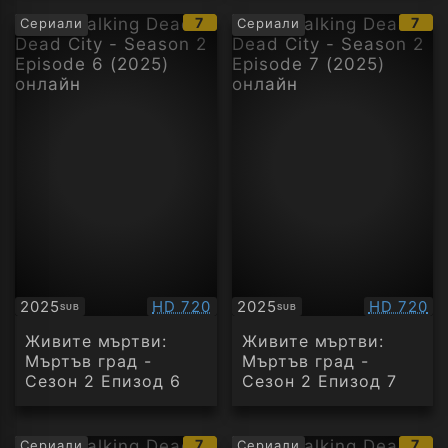
IMDb
IMD
7
7
Сериали
Сериали
рейтинг:
рейт
Качество:
Качество
2025
HD 720
2025
HD 720
SUB
SUB
Субтитри
Субтитри
Живите мъртви:
Живите мъртви:
Мъртъв град -
Мъртъв град -
Сезон 2 Епизод 6
Сезон 2 Епизод 7
IMDb
IMD
7
7
Сериали
Сериали