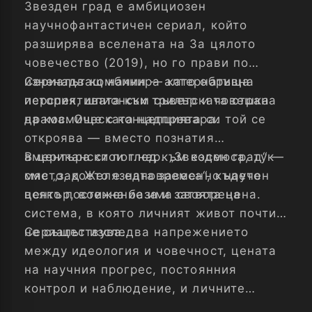
Звезден град е амбициозен
научнофантастичен сериал, който
разширява вселената на За цялото
човечество (2019), но го прави по
изненадващ начин — като обръща
Сериалът комбинира алтернативна
перспективата към съветската страна
история, шпионски трилър и човешка
на космическата надпревара.
драма. Още с концепцията си той се
откроява — вместо познатия
американски поглед към космоса, тук
В центъра стои т.нар. „Звезден град“ —
сме „зад Желязната завеса“, където
място, което е едновременно научен
всяко постижение има своята цена.
център, военна база и затворена
система, в която личният живот почти
не съществува.
Сериалът изследва напрежението
между идеология и човечност, цената
на научния прогрес, постоянния
контрол и наблюдение, и личните
жертви зад големите исторически