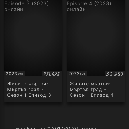
Качество:
Качество
2023
SD 480
2023
SD 480
SUB
SUB
Субтитри
Субтитри
Живите мъртви:
Живите мъртви:
Мъртъв град -
Мъртъв град -
Сезон 1 Епизод 3
Сезон 1 Епизод 4
FilmiFen.com™ 2012-2026
Помощ