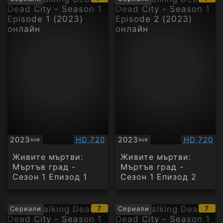
рейтинг:
рейт
Качество:
Качество
2023
HD 720
2023
HD 720
SUB
SUB
Субтитри
Субтитри
Живите мъртви:
Живите мъртви:
Мъртъв град -
Мъртъв град -
Сезон 1 Епизод 1
Сезон 1 Епизод 2
IMDb
IMD
7
7
Сериали
Сериали
рейтинг:
рейт