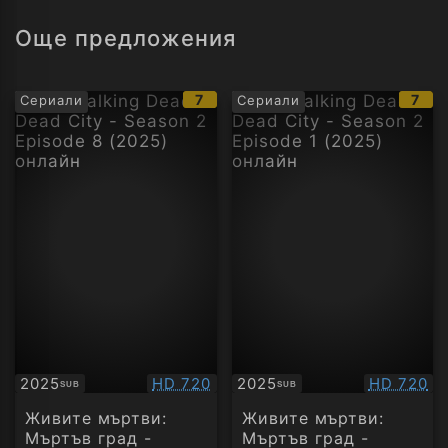
Още предложения
IMDb
IMD
7
7
Сериали
Сериали
рейтинг:
рейт
Качество:
Качество
2025
HD 720
2025
HD 720
SUB
SUB
Субтитри
Субтитри
Живите мъртви:
Живите мъртви:
Мъртъв град -
Мъртъв град -