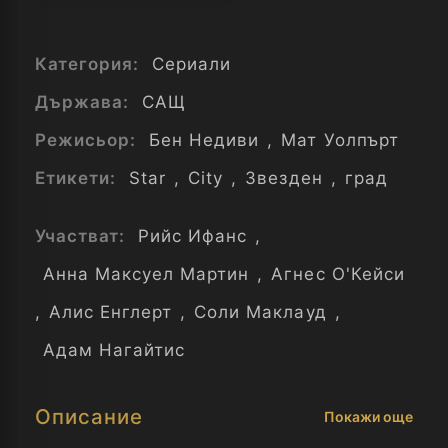
Категория:
Сериали
Държава:
САЩ
Режисьор:
Бен Недиви
,
Мат Уолпърт
Етикети:
Star
,
City
,
Звезден
,
град
Участват:
Рийс Ифанс
,
Анна Максуел Мартин
,
Агнес О'Кейси
,
Алис Енглерт
,
Соли Маклауд
,
Адам Нагайтис
Описание
Покажи още