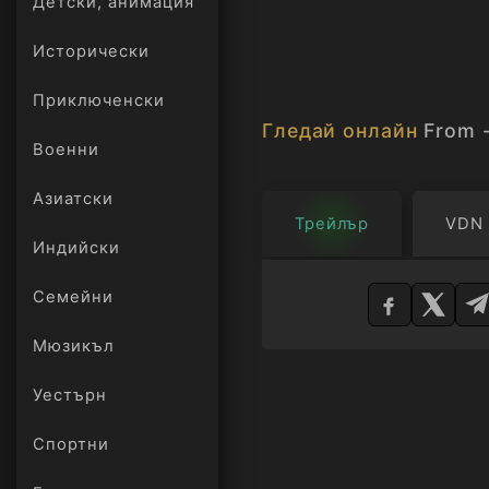
Детски, анимация
Исторически
Приключенски
Гледай онлайн
From 
Военни
Азиатски
Трейлър
VDN
Индийски
Изберете
Семейни
плейър
Мюзикъл
Уестърн
Спортни