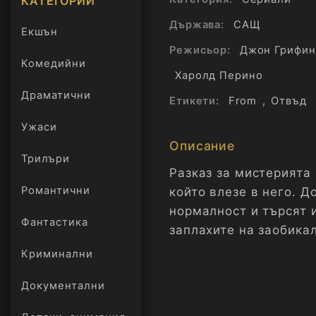
КАТЕГОРИИ
Държава:
САЩ
Екшън
Режисьор:
Джон Грифин
Комедийни
Харолд Перино
Драматични
Етикети:
From
,
Отвъд
Ужаси
Описание
Трилъри
онлайн
Разказ за мистерията 
Романтични
който влезе в него. Д
нормалност и търсят 
Фантастика
заплахите на заобика
Криминални
Документални