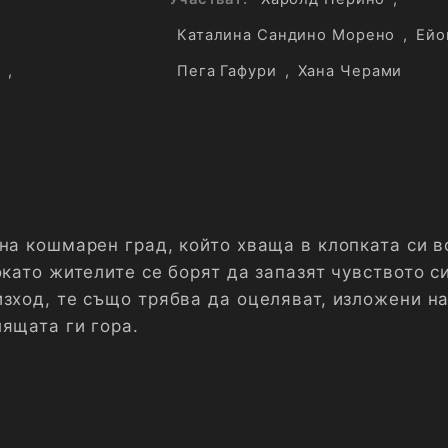
Каталина Сандино Морено
,
Ейо
,
Пега Гафури
,
Хана Черами
на кошмарен град, който хваща в клопката си в
окато жителите се борят да запазят чувството си
изход, те също трябва да оцеляват, изложени н
лящата ги гора.