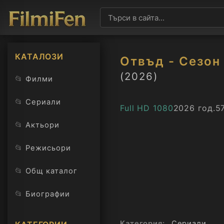
КАТАЛОЗИ
Отвъд - Сезон
(2026)
📂
Филми
📂
Сериали
Full HD 1080
2026 год.
5
📂
Актьори
📂
Режисьори
📂
Общ каталог
📂
Биографии
Категория:
Сериали