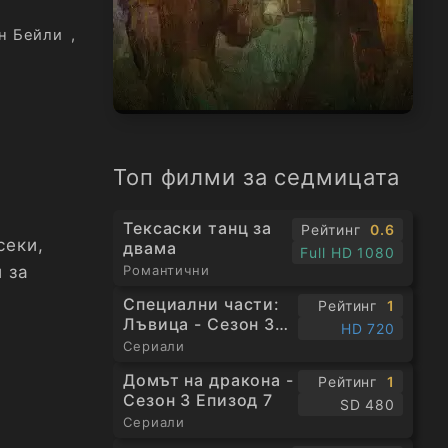
н Бейли
,
Топ филми за седмицата
Тексаски танц за
Рейтинг
0.6
секи,
двама
Full HD 1080
 за
Романтични
а
Специални части:
Рейтинг
1
Лъвица - Сезон 3
HD 720
Епизод 1
Сериали
Домът на дракона -
Рейтинг
1
Сезон 3 Епизод 7
SD 480
Сериали