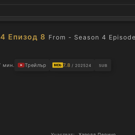
 4 Епизод 8
From - Season 4 Episod
7 мин.
Трейлър
7.8
/ 202524
IMDb
SUB
Участват:
Харолд Перино
,