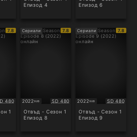
Епизод 4
Епизод 6
IMDb
IMDb
IMDb
7.8
7.8
7.8
Сериали
Сериали
рейтинг:
рейтинг:
рейтинг
ачество:
Качество:
Качество:
D 480
2022
SD 480
2022
SD 480
SUB
SUB
Субтитри
Субтитри
он 1
Отвъд - Сезон 1
Отвъд - Сезон 1
Епизод 8
Епизод 9