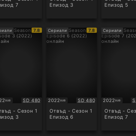
пизод 7
Епизод 3
Епизод 5
IMDb
IMDb
7.8
7.8
риали
Сериали
Сериали
рейтинг:
рейтинг:
Качество:
Качество:
К
22
SD 480
2022
SD 480
2022
S
SUB
SUB
SUB
бтитри
Субтитри
Субтитри
твъд - Сезон 1
Отвъд - Сезон 1
Отвъд - Сез
пизод 3
Епизод 6
Епизод 7