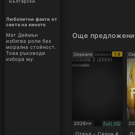
Български
Любопитни факти от
света на киното
Още предложени
Мат Деймън
избягва роли без
морална стойност.
Това ръководи
IMDb
7.8
Сериали
Се
избора му.
рейтинг:
Качество:
2026
Full HD
20
SUB
Субтитри
Су
Отвъд - Сезон 4
О