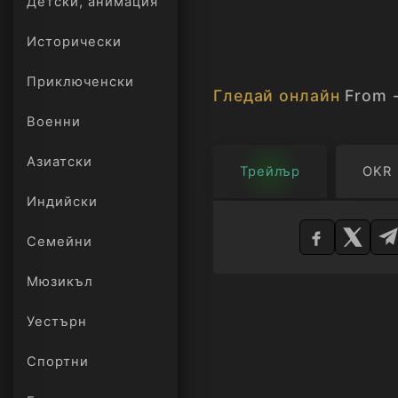
Детски, анимация
Исторически
Приключенски
Гледай онлайн
From 
Военни
Азиатски
Трейлър
OKR
Индийски
Изберете
плейър
Семейни
Мюзикъл
Уестърн
Спортни