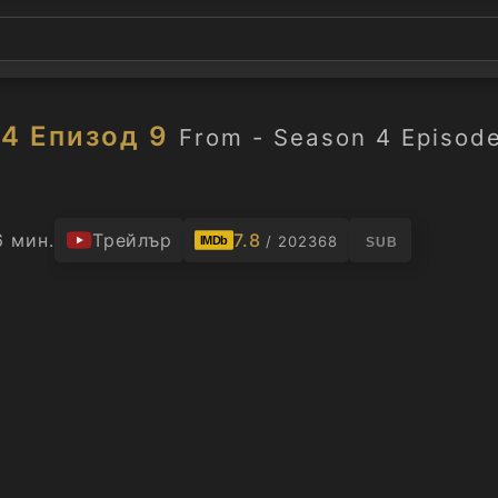
 4 Епизод 9
From - Season 4 Episod
6 мин.
Трейлър
7.8
/ 202368
IMDb
SUB