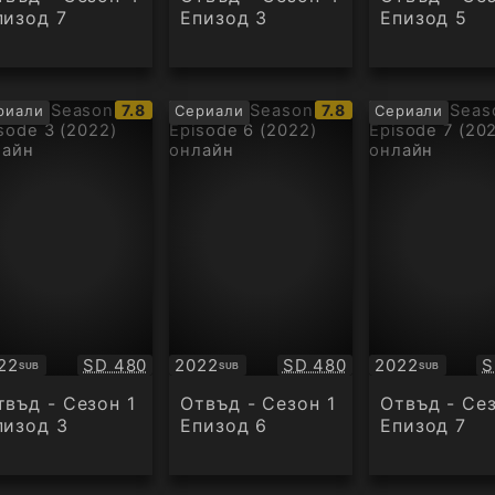
пизод 7
Епизод 3
Епизод 5
IMDb
IMDb
7.8
7.8
риали
Сериали
Сериали
рейтинг:
рейтинг:
Качество:
Качество:
К
22
SD 480
2022
SD 480
2022
S
SUB
SUB
SUB
бтитри
Субтитри
Субтитри
твъд - Сезон 1
Отвъд - Сезон 1
Отвъд - Сез
пизод 3
Епизод 6
Епизод 7