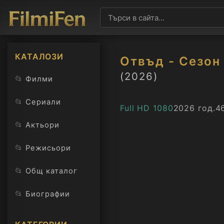
КАТАЛОЗИ
Отвъд - Сезон
(2026)
📂
Филми
📂
Сериали
Full HD 1080
2026 год.
4
📂
Актьори
📂
Режисьори
📂
Общ каталог
📂
Биографии