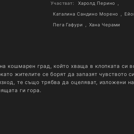
Участват:
Харолд Перино
,
Каталина Сандино Морено
,
Ейо
Пега Гафури
,
Хана Черами
на кошмарен град, който хваща в клопката си в
окато жителите се борят да запазят чувството си
изход, те също трябва да оцеляват, изложени н
лящата ги гора.