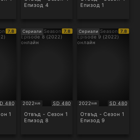
Епизод 4
Епизод 1
IMDb
IMDb
IMDb
7.8
7.8
7.8
Сериали
Сериали
рейтинг:
рейтинг:
рейтинг
ачество:
Качество:
Качество:
D 480
2022
SD 480
2022
SD 480
SUB
SUB
Субтитри
Субтитри
он 1
Отвъд - Сезон 1
Отвъд - Сезон 1
Епизод 8
Епизод 9