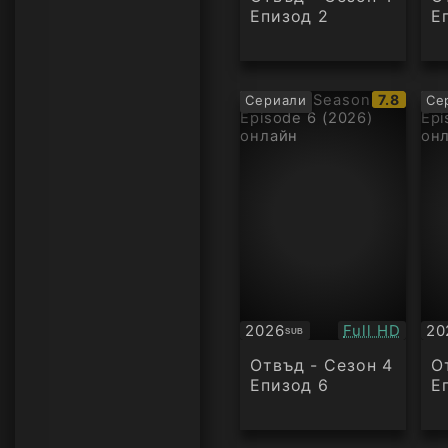
Епизод 2
Е
IMDb
7.8
Сериали
Се
рейтинг:
Качество:
2026
Full HD
20
SUB
Субтитри
Су
Отвъд - Сезон 4
О
Епизод 6
Е