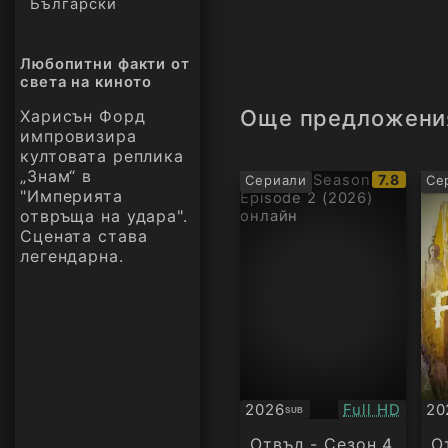
Български
Любопитни факти от
света на киното
Още предложени
Харисън Форд
импровизира
култовата реплика
„Знам“ в
IMDb
7.8
Сериали
Се
"Империята
рейтинг:
отвръща на удара".
Сцената става
легендарна.
Качество:
2026
Full HD
20
SUB
Субтитри
Су
Отвъд - Сезон 4
О