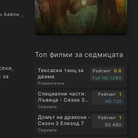
н Бейли
,
Топ филми за седмицата
секи,
Тексаски танц за
Рейтинг
0.6
 за
двама
Full HD 1080
Романтични
а
Специални части:
Рейтинг
1
Лъвица - Сезон 3
HD 720
Епизод 1
Сериали
Домът на дракона -
Рейтинг
1
Сезон 3 Епизод 7
SD 480
Сериали