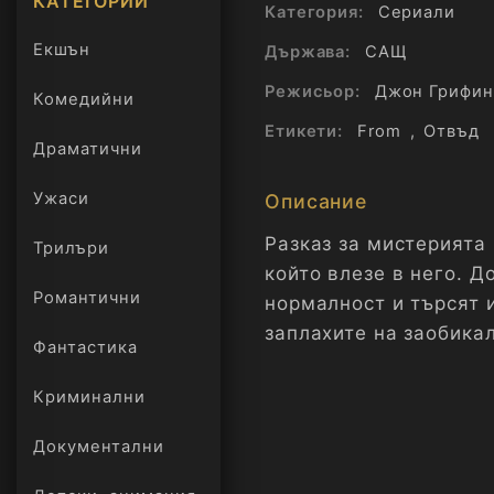
КАТЕГОРИИ
Категория:
Сериали
Екшън
Държава:
САЩ
Режисьор:
Джон Грифин
Комедийни
Етикети:
From
,
Отвъд
Драматични
Ужаси
Описание
Разказ за мистерията 
Трилъри
онлайн
който влезе в него. Д
Романтични
нормалност и търсят 
заплахите на заобика
Фантастика
Криминални
Документални