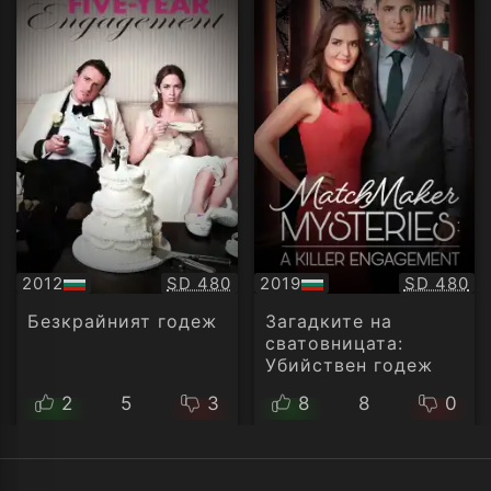
Качество:
Качество
2012
SD 480
2019
SD 480
БГ
БГ
аудио
аудио
Безкрайният годеж
Загадките на
сватовницата:
Убийствен годеж
2
5
3
8
8
0