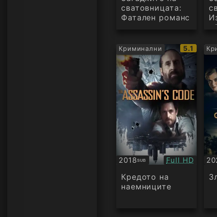
сватовницата:
с
Фатален романс
И
у
IMDb
5.1
Криминални
Кр
рейтинг:
Качество:
2018
Full HD
20
SUB
Субтитри
БГ
ау
Кредото на
З
наемниците