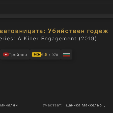
сватовницата: Убийствен годеж
ries: A Killer Engagement (2019)
.
Трейлър
6.5
/ 978
IMDb
иминални
Участват:
Даника Маккелър
,