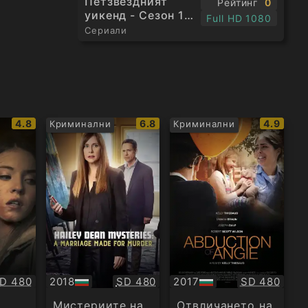
Петзвездният
Рейтинг
0
уикенд - Сезон 1
Full HD 1080
Епизод 3
Сериали
IMDb
IMDb
IMDb
4.8
6.8
4.9
Криминални
Криминални
рейтинг:
рейтинг:
рейтинг
ачество:
Качество:
Качество:
D 480
2018
SD 480
2017
SD 480
БГ
БГ
аудио
аудио
Мистериите на
Отвличането на