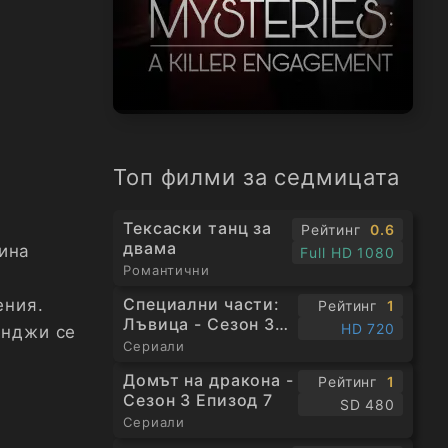
Топ филми за седмицата
Тексаски танц за
Рейтинг
0.6
двама
ина
Full HD 1080
Романтични
Специални части:
ения.
Рейтинг
1
Лъвица - Сезон 3
HD 720
Анджи се
Епизод 1
Сериали
Домът на дракона -
Рейтинг
1
Сезон 3 Епизод 7
SD 480
Сериали