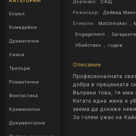
КАТЕГОРИИ
Държава:
САЩ
Режисьор:
Дейвид Макк
Екшън
Етикети:
Matchmaker
,
Комедийни
Engagement
,
Загадкит
Драматични
Убийствен
,
годеж
Ужаси
Описание
Трилъри
онлайн
Професионалната сват
Романтични
добра в преценката с
Въпреки това, тя има
Фантастика
Когато една жена е уб
заема да докаже неви
Криминални
За голям ужас на Кай
Документални