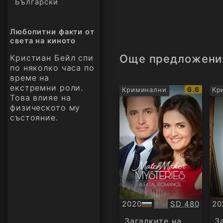
Български
Любопитни факти от
света на киното
Още предложени
Кристиан Бейл спи
по няколко часа по
време на
екстремни роли.
IMDb
6.6
Криминални
Кр
Това влияе на
рейтинг:
физическото му
състояние.
Качество:
2020
SD 480
20
БГ
Су
аудио
Загадките на
З