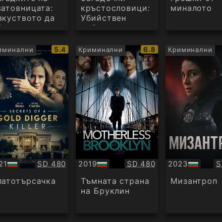
ватовницата:
кръстословици:
миналото
зкуството да
Убийствен
биеш
ребус
IMDb
IMDb
5.4
6.8
иминални
Криминални
Криминални
рейтинг:
рейтинг:
Качество:
Качество:
К
21
SD 480
2019
SD 480
2023
S
БГ
БГ
дио
аудио
аудио
латотърсачка
Тъмната страна
Мизантроп
на Бруклин