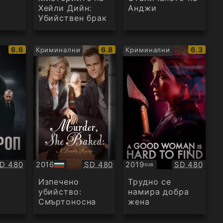
Хейли Дийн:
Анджи
Убийствен брак
IMDb
IMDb
IMDb
6.6
6.8
6.3
Криминални
Криминални
рейтинг:
рейтинг:
рейтинг
ачество:
Качество:
Качество:
D 480
2016
SD 480
2019
SD 480
SUB
БГ
Субтитри
аудио
Изпечено
Трудно се
убийство:
намира добра
Смъртоносна
жена
рецепта