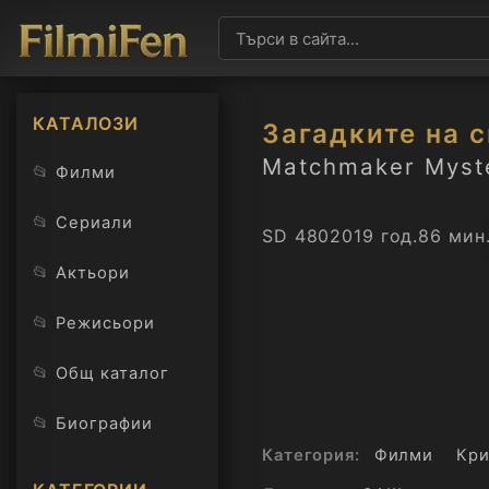
КАТАЛОЗИ
Загадките на 
Matchmaker Myste
📂
Филми
📂
Сериали
SD 480
2019 год.
86 мин
📂
Актьори
📂
Режисьори
📂
Общ каталог
📂
Биографии
Категория:
Филми
Кр