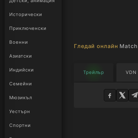
Детски, анимация
Исторически
Приключенски
Военни
Гледай онлайн
Match
Азиатски
Индийски
Трейлър
VDN
Семейни
Изберете
плейър
Мюзикъл
Уестърн
Спортни