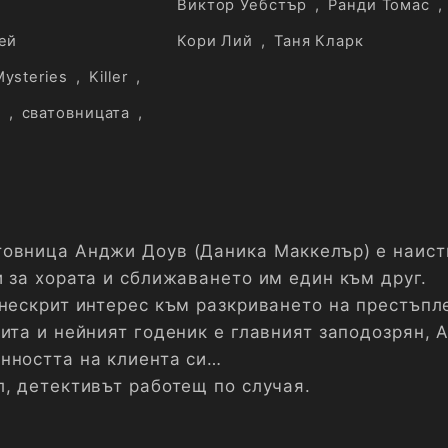
Виктор Уебстър
,
Ранди Томас
,
ей
Кори Лий
,
Таня Кларк
Mysteries
,
Killer
,
е
,
сватовницата
,
овница Анджи Доув (Даника Маккелър) е наист
и за хората и сближаването им един към друг.
 нескрит интерес към разкриването на престъпл
ита и нейният годеник е главният заподозрян, 
нността на клиента си…
л, детективът работещ по случая.