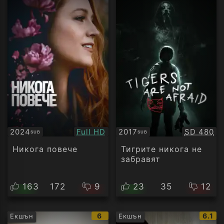
Качество:
Качество
2024
Full HD
2017
SD 480
SUB
SUB
Субтитри
Субтитри
Никога повече
Тигрите никога не
забравят
163
172
9
23
35
12
IMDb
IMDb
6
6.1
Екшън
Екшън
рейтинг:
рейти