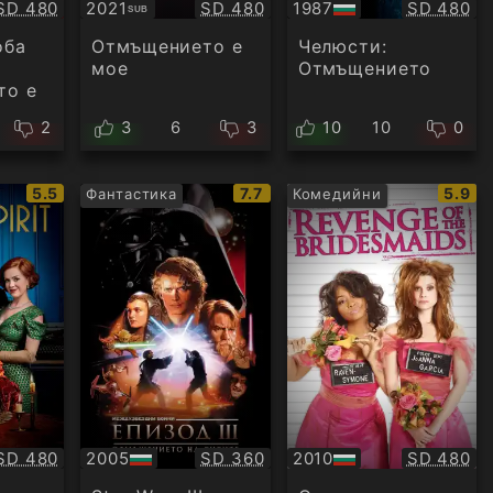
Качество:
Качество:
Качество
SD 480
2021
SD 480
1987
SD 480
SUB
Субтитри
БГ
аудио
оба
Отмъщението е
Челюсти:
мое
Отмъщението
то е
2
3
6
3
10
10
0
IMDb
IMDb
IMDb
5.5
7.7
5.9
Фантастика
Комедийни
рейтинг:
рейтинг:
рейти
Качество:
Качество:
Качество
SD 480
2005
SD 360
2010
SD 480
БГ
БГ
аудио
аудио