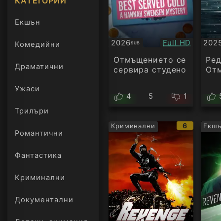
КАТЕГОРИИ
Екшън
Качество:
2026
Full HD
202
Комедийни
SUB
Субтитри
Суб
Отмъщението се
Ред
Драматични
сервира студено
От
Ужаси
4
5
1
Трилъри
онлайн
IMDb
6
Криминални
Екш
Романтични
рейтинг:
Фантастика
Криминални
Документални