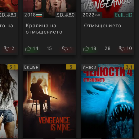
Качество:
Качество:
Качество
SD 480
2018
SD 480
2022
Full HD
SUB
БГ
Субтитри
аудио
то на
Кралица на
Отмъщението
отмъщението
2
14
15
1
18
28
10
IMDb
IMDb
IMDb
5.1
5
3.1
Екшън
Ужаси
рейтинг:
рейтинг:
рейти