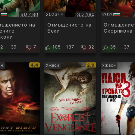
Качество:
Качество:
4
SD 480
2023
SD 480
2020
SUB
Субтитри
БГ
ио
аудио
мъщението на
Отмъщението на
Отмъщение
ените
Беки
Скорпиона
акони
32
39
7
105
137
32
35
37
IMDb
IMDb
4.4
2.9
ън
Ужаси
Ужаси
рейтинг:
рейтинг: