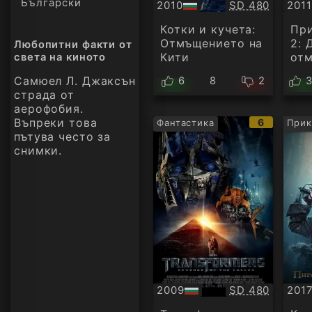
Български
Качество:
2010
SD 480
2011
БГ
БГ
аудио
ауд
Котки и кучета:
При
Отмъщението на
2: 
Любопитни факти от
Кити
от
света на киното
Самюел Л. Джаксън
6
8
2
страда от
аерофобия.
Въпреки това
IMDb
6
Фантастика
Прик
рейтинг:
пътува често за
снимки.
Качество:
2009
SD 480
201
БГ
БГ
аудио
ауд