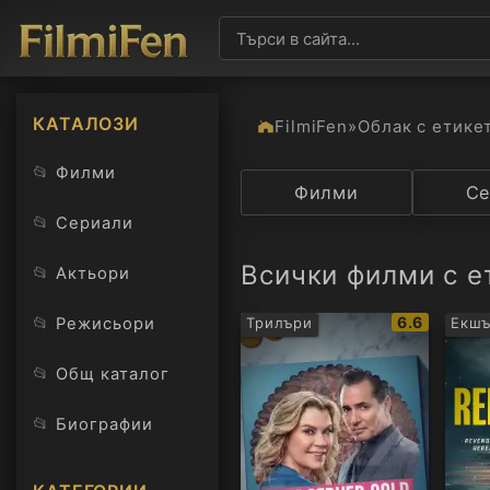
КАТАЛОЗИ
FilmiFen
»
Облак с етике
📂
Филми
Категория
Филми
Държав
Се
📂
Сериали
Всички филми с 
📂
Актьори
IMDb
📂
6.6
Режисьори
Трилъри
Екш
рейтинг:
📂
Общ каталог
📂
Биографии