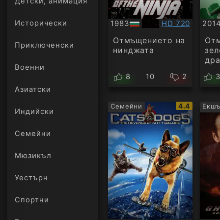
Детски, анимация
Качество:
1983
HD 720
201
Исторически
БГ
БГ
аудио
ауд
Отмъщението на
От
Приключенски
нинджатa
зел
др
Военни
8
10
2
Азиатски
IMDb
4.4
Семейни
Екш
Индийски
рейтинг:
Семейни
Мюзикъл
Уестърн
Спортни