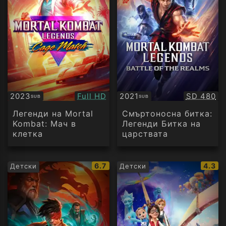
Качество:
Качество
2023
Full HD
2021
SD 480
SUB
SUB
Субтитри
Субтитри
Легенди на Mortal
Смъртоносна битка:
Kombat: Мач в
Легенди Битка на
клетка
царствата
IMDb
IMDb
6.7
4.3
Детски
Детски
рейтинг:
рейти