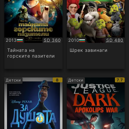
Качество:
Качество
2013
SD 360
2010
SD 480
БГ
БГ
аудио
аудио
Тайната на
Шрек завинаги
горските пазители
IMDb
IMDb
8
7.7
Детски
Детски
рейтинг:
рейт