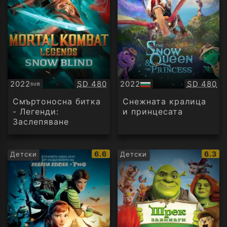
Качество:
Качество
2022
SD 480
2022
SD 480
SUB
Субтитри
БГ
аудио
Смъртоносна битка
Снежната кралица
- Легенди:
и принцесата
Заслепяване
IMDb
IMDb
6.6
6.3
Детски
Детски
рейтинг:
рейти