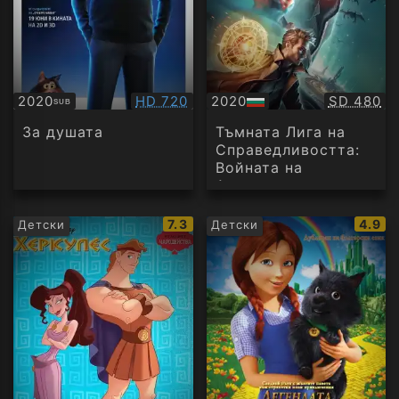
Качество:
Качество
2020
HD 720
2020
SD 480
SUB
Субтитри
БГ
аудио
За душата
Тъмната Лига на
Справедливостта:
Войната на
Апокалипс
IMDb
IMDb
7.3
4.9
Детски
Детски
рейтинг:
рейти