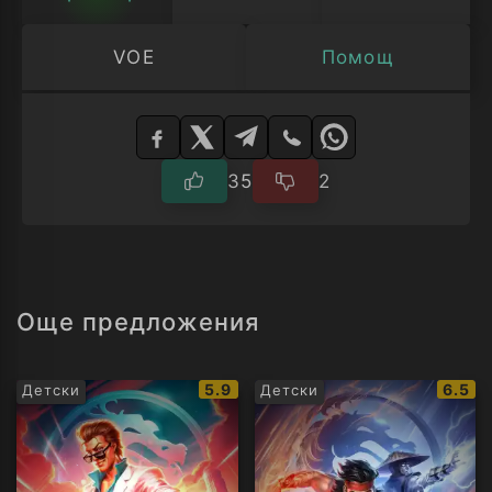
VOE
Помощ
Изберете
плейър
35
2
Още предложения
IMDb
IMDb
5.9
6.5
Детски
Детски
рейтинг:
рейти