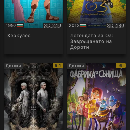
Качество:
Качество
1997
SD 240
2013
SD 480
БГ
БГ
аудио
аудио
Херкулес
Легендата за Оз:
Завръщането на
Дороти
IMDb
IMD
5.1
6
Детски
Детски
рейтинг:
рейт