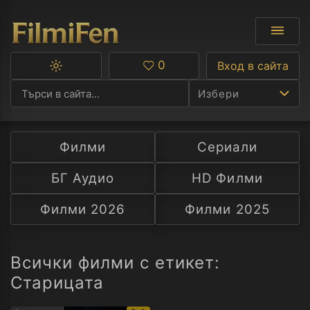
0
Вход в сайта
Превключване
Любими
между
Избери
тъмна
и
светла
тема
Филми
Сериали
Ф
БГ Аудио
HD Филми
С
Филми 2026
Филми 2025
А
Р
Всички филми с етикет:
Старицата
C