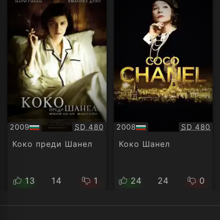
Качество:
Качество
2009
SD 480
2008
SD 480
БГ
БГ
аудио
аудио
Коко преди Шанел
Коко Шанел
13
14
1
24
24
0