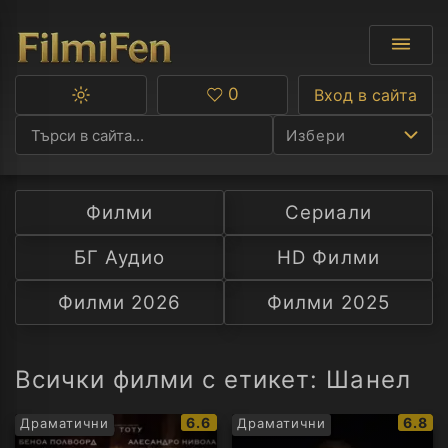
0
Вход в сайта
Превключване
Любими
между
Избери
тъмна
и
светла
тема
Филми
Сериали
Ф
БГ Аудио
HD Филми
С
Филми 2026
Филми 2025
А
Р
Всички филми с етикет: Шанел
C
IMDb
IMDb
6.6
6.8
Драматични
Драматични
рейтинг:
рейти