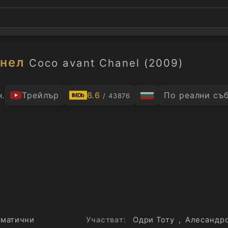
нел
Coco avant Chanel (2009)
н.
Трейлър
6.6
По реални съ
/ 43876
IMDb
матични
Участват:
Одри Тоту
,
Алесандр