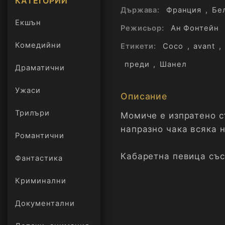
КАТЕГОРИИ
Държава:
Франция
,
Бе
Екшън
Режисьор:
Ан Фонтейн
Комедийни
Етикети:
Coco
,
avant
,
преди
,
Шанел
Драматични
Ужаси
Описание
Трилъри
Момиче е изпратено с
онлайн
напразно чака всяка 
Романтични
Кабаретна певица със 
Фантастика
Скромна шивачка, коя
Криминални
шивачница. Млада кль
безопасен живот сред
Документални
няма да стане ничия 
чувствата й. Бунтовни