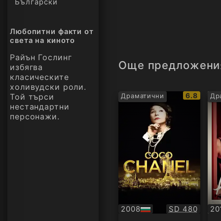
Български
Любопитни факти от
света на киното
Райън Гослинг
Още предложени
избягва
класическите
холивудски роли.
IMDb
6.8
Той търси
Драматични
Др
рейтинг:
нестандартни
персонажи.
Качество:
2008
SD 480
20
БГ
Су