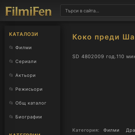
КАТАЛОЗИ
Коко преди Ша
📂
Филми
SD 480
2009 год.
110 ми
📂
Сериали
📂
Актьори
📂
Режисьори
📂
Общ каталог
📂
Биографии
Категория:
Филми
Дра