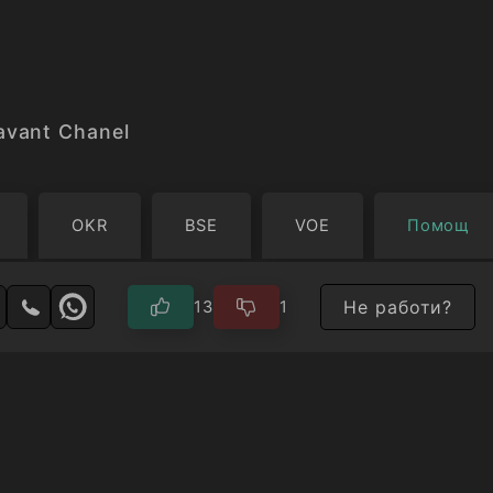
дрехите на любовника си.
Габриел Шанел, която започва живота си като
след изключително пътуване се превръща в лег
avant Chanel
етворява съвременната жена и във вечен симво
..
OKR
BSE
VOE
Помощ
Не работи?
13
1