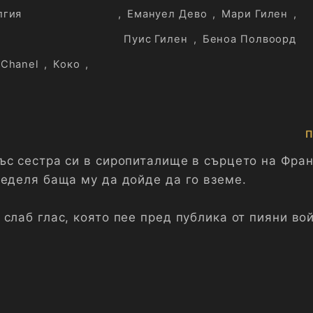
лгия
,
Емануел Дево
,
Мари Гилен
,
Пуис Гилен
,
Беноа Полвоорд
Chanel
,
Коко
,
П
ъс сестра си в сиропиталище в сърцето на Фран
неделя баща му да дойде да го вземе.
слаб глас, която пее пред публика от пияни во
то прави подгъви в задната стая на провинциа
ощава любовница, на която Етиен Балсан пред
 упадъчни безделници. Влюбена жена, която зна
съпруга дори на Бой Капел - мъжът, който отвр
ца, която се чувства потисната от нравите на с