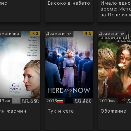
аудио
аудио
лис
Високо в небето
Имало едно
време: Ист
за Пепеляш
IMDb
IMDb
7.3
4.5
аматични
Драматични
Драматични
рейтинг:
рейтинг:
Качество:
Качество:
К
13
SD 360
2018
SD 480
2019
S
SUB
SUB
бтитри
БГ
Субтитри
аудио
ин жасмин
Тук и сега
Обожание