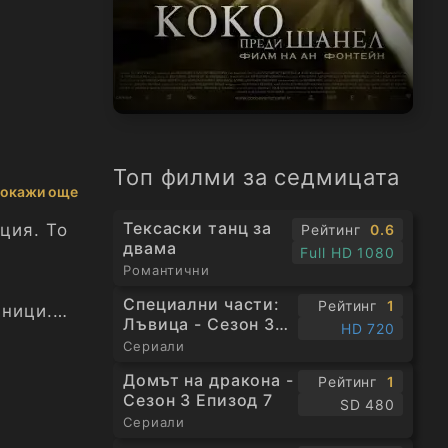
Топ филми за седмицата
окажи още
Тексаски танц за
ция. То
Рейтинг
0.6
двама
Full HD 1080
Романтични
Специални части:
Рейтинг
1
йници.
Лъвица - Сезон 3
HD 720
лна
Епизод 1
Сериали
лага
Домът на дракона -
Рейтинг
1
е, че
Сезон 3 Епизод 7
SD 480
ъща на
Сериали
воето