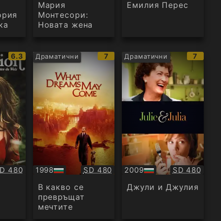
Мария
Емилия Перес
ория
Монтесори:
ка
Новата жена
IMDb
IMDb
IMDb
6.3
7
7
Драматични
Драматични
рейтинг:
рейтинг:
рейтин
ачество:
Качество:
Качество:
D 480
1998
SD 480
2009
SD 480
БГ
БГ
аудио
аудио
В какво се
Джули и Джулия
превръщат
мечтите