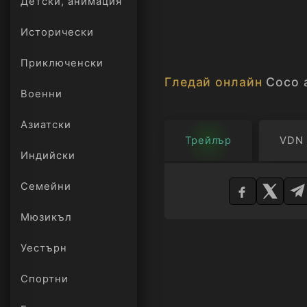
Детски, анимация
време и се облича в 
Исторически
Това е историята на 
Приключенски
своенравно сираче и 
Гледай онлайн
Coco 
дизайнер, който олиц
Военни
успех, свобода и стил.
Азиатски
Трейлър
VDN
Индийски
Изберете
Семейни
плейър
Мюзикъл
Уестърн
Спортни