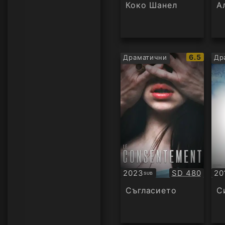
аудио
Коко Шанел
А
IMDb
6.5
Драматични
Др
рейтинг:
Качество:
2023
SD 480
20
SUB
Субтитри
Су
Съгласието
С