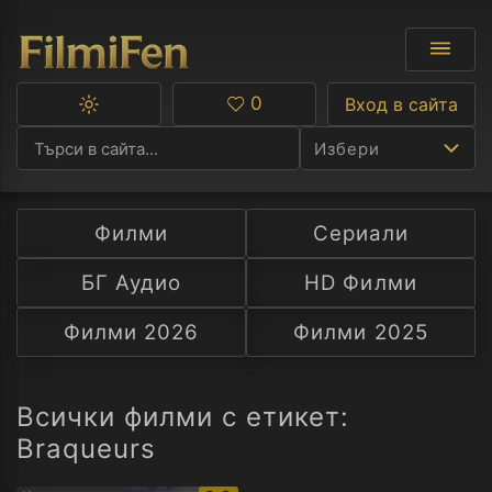
0
Вход в сайта
Превключване
Любими
между
Избери
тъмна
и
светла
тема
Филми
Сериали
Ф
БГ Аудио
HD Филми
С
Филми 2026
Филми 2025
А
Р
Всички филми с етикет:
Braqueurs
C