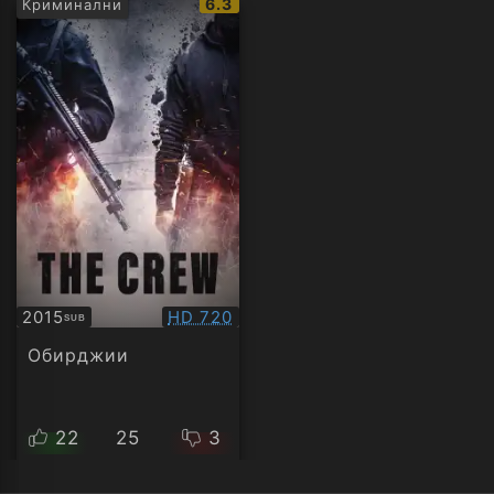
IMDb
6.3
Криминални
рейтинг:
Качество:
2015
HD 720
SUB
Субтитри
Обирджии
22
25
3