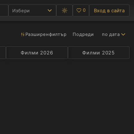
0
Вход в сайта
Избери
Превключване
Любими
между
тъмна
и
светла
Разширен
филтър
Подреди
по дата
Ф
тема
С
Филми 2026
Селекция
Превод
Филми 2025
Актьор
А
Р
C