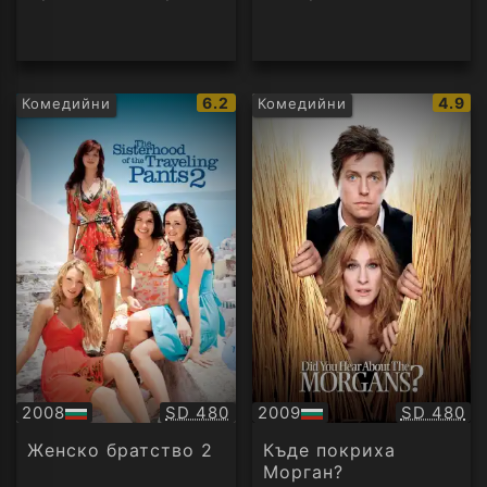
IMDb
IMDb
6.2
4.9
Комедийни
Комедийни
рейтинг:
рейти
Качество:
Качество
2008
SD 480
2009
SD 480
БГ
БГ
аудио
аудио
Женско братство 2
Къде покриха
Морган?