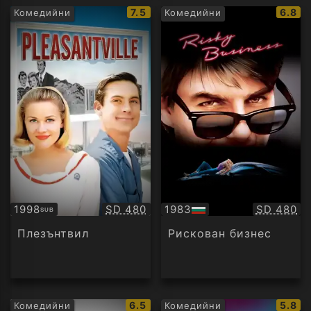
IMDb
IMDb
7.5
6.8
Комедийни
Комедийни
рейтинг:
рейти
Качество:
Качество
1998
SD 480
1983
SD 480
SUB
Субтитри
БГ
аудио
Плезънтвил
Рискован бизнес
IMDb
IMDb
6.5
5.8
Комедийни
Комедийни