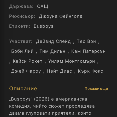
Държава:
САЩ
Режисьор:
Джоуна Фейнголд
Етикети:
Busboys
Участват:
Дейвид Спейд
,
Тео Вон
,
Боби Лий
,
Тим Дилън
,
Кам Патерсън
,
Кейси Рокет
,
Уилям Монтгомъри
,
Джей Фароу
,
Нейт Диас
,
Кърк Фокс
Описание
Покажи още
„Busboys“ (2026) е американска
комедия, чийто сюжет проследява
двама глуповати приятели, които