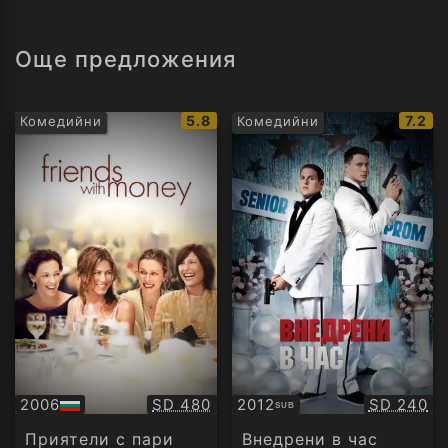
Още предложения
IMDb
IMDb
5.8
7.2
Комедийни
Комедийни
рейтинг:
рейти
Качество:
Качество
2006
SD 480
2012
SD 240
SUB
БГ
Субтитри
аудио
Приятели с пари
Внедрени в час