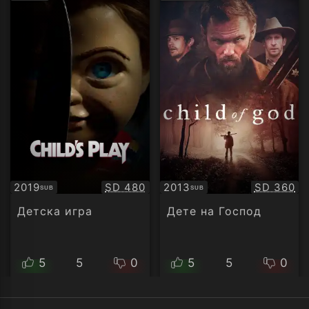
рейтинг:
рейти
Качество:
Качество
2019
SD 480
2013
SD 360
SUB
SUB
Субтитри
Субтитри
Детска игра
Дете на Господ
5
5
0
5
5
0