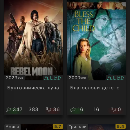
Качество:
Качество
2023
Full HD
2000
Full HD
SUB
SUB
Субтитри
Субтитри
Бунтовническа луна
Благослови детето
347
383
36
16
16
0
IMDb
IMDb
5.7
5.4
Ужаси
Трилъри