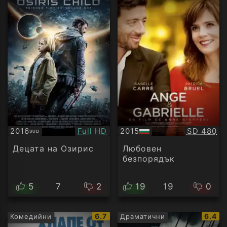
Качество:
Качество
2016
Full HD
2015
SD 480
SUB
Субтитри
БГ
аудио
Децата на Озирис
Любовен
безпорядък
5
7
2
19
19
0
IMDb
IMDb
6.7
6.4
Комедийни
Драматични
рейтинг:
рейти