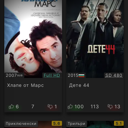
Качество:
Качество
2007
Full HD
2015
SD 480
SUB
Субтитри
БГ
аудио
Хлапе от Марс
Дете 44
6
7
1
100
113
13
IMDb
IMDb
5.6
5.1
Приключенски
Трилъри
рейтинг:
рейти