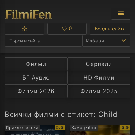
0
Вход в сайта
Превключване
Любими
между
Избери
тъмна
и
светла
тема
Филми
Сериали
Ф
БГ Аудио
HD Филми
С
Филми 2026
Филми 2025
А
Р
Всички филми с етикет: Child
C
IMDb
IMDb
5.5
5.9
Приключенски
Комедийни
рейтинг:
рейти