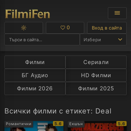
0
Вход в сайта
Превключване
Любими
между
Избери
тъмна
и
светла
тема
Филми
Сериали
Ф
БГ Аудио
HD Филми
С
Филми 2026
Филми 2025
А
Р
Всички филми с етикет: Deal
C
IMDb
IMDb
5.6
5.6
Романтични
Екшън
рейтинг:
рейти