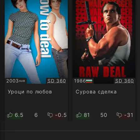
Качество:
Качество
2003
SD 360
1986
SD 360
SUB
Субтитри
БГ
аудио
Уроци по любов
Сурова сделка
6.5
6
-0.5
81
50
-31