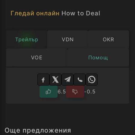
баба й няма подобни романтични
Гледай онлайн
How to Deal
проблеми, но за сметка на това
създава достатъчно главоболия с
непрекъснатото пушене на марихуана...
Трейлър
VDN
OKR
VOE
Помощ
Изберете
плейър
6.5
-0.5
Още предложения