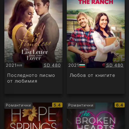
Качество:
Качество
2021
SD 480
2021
SD 480
SUB
Субтитри
БГ
аудио
Последното писмо
Любов от книгите
от любимия
IMDb
IMDb
5.4
6.4
Романтични
Романтични
рейтинг:
рейти