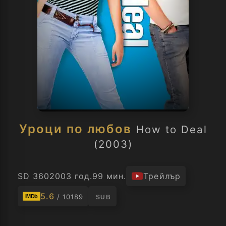
Уроци по любов
How to Deal
(2003)
SD 360
2003 год.
99 мин.
Трейлър
5.6
/ 10189
IMDb
SUB