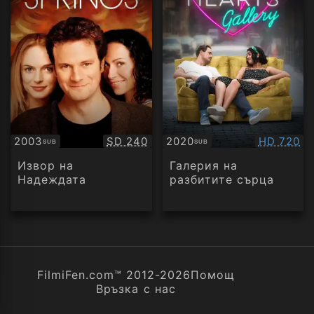
Качество:
Качество
2003
SD 240
2020
HD 720
SUB
SUB
Субтитри
Субтитри
Извор на
Галерия на
Надеждата
разбитите сърцa
FilmiFen.com™ 2012-2026
Помощ
Връзка с нас