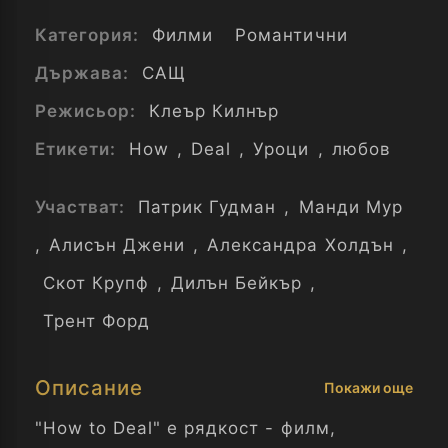
Категория:
Филми
Романтични
Държава:
САЩ
Режисьор:
Клеър Килнър
Етикети:
How
,
Deal
,
Уроци
,
любов
Участват:
Патрик Гудман
,
Манди Мур
,
Алисън Джени
,
Александра Холдън
,
Скот Крупф
,
Дилън Бейкър
,
Трент Форд
Описание
Покажи още
"How to Deal" е рядкост - филм,