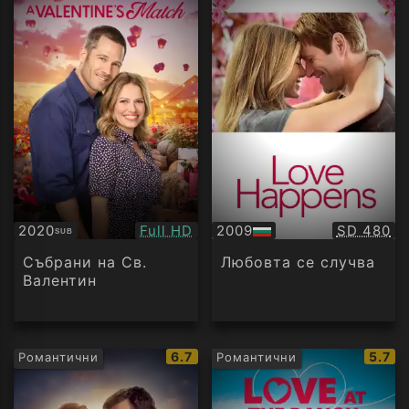
Качество:
Качество
2020
Full HD
2009
SD 480
SUB
Субтитри
БГ
аудио
Събрани на Св.
Любовта се случва
Валентин
IMDb
IMDb
6.7
5.7
Романтични
Романтични
рейтинг:
рейти