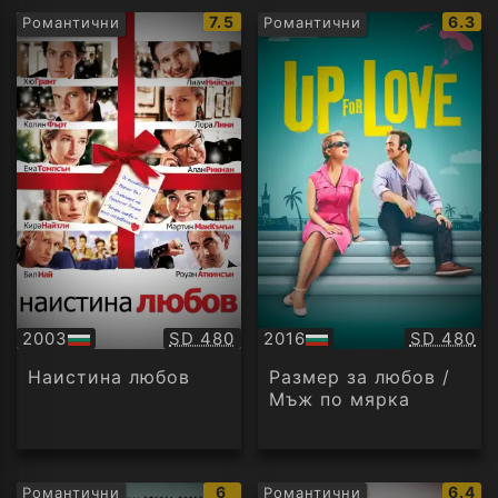
IMDb
IMDb
7.5
6.3
Романтични
Романтични
рейтинг:
рейти
Качество:
Качество
2003
SD 480
2016
SD 480
БГ
БГ
аудио
аудио
Наистина любов
Размер за любов /
Мъж по мярка
IMDb
IMDb
6
6.4
Романтични
Романтични