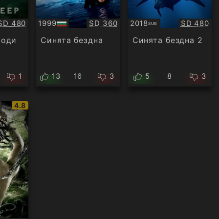
Качество:
Качество:
Качество
SD 480
1999
SD 360
2018
SD 480
SUB
БГ
Субтитри
аудио
води
Синята бездна
Синята бездна 2
1
13
16
3
5
8
3
IMDb
4.8
рейтинг: