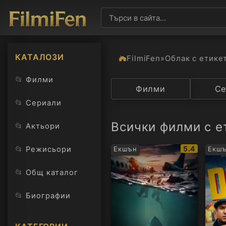
КАТАЛОЗИ
FilmiFen
»
Облак с етике
📂
Филми
Категория
Филми
Държав
Се
📂
Сериали
Всички филми с е
📂
Актьори
IMDb
📂
5.4
Режисьори
Екшън
Екш
рейтинг:
📂
Общ каталог
📂
Биографии