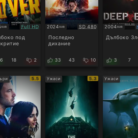
Качество:
Качество:
5
Full HD
2024
SD 480
2004
SUB
SUB
SUB
титри
Субтитри
Субтитри
лбоко под
Последно
Дълбоко Зл
икритие
дихание
16
18
2
33
43
10
3
7
IMDb
IMDb
5.5
5.3
ъри
Ужаси
Ужаси
рейтинг:
рейтинг: