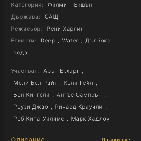
Категория:
Филми
Екшън
Държава:
САЩ
Режисьор:
Рени Харлин
Етикети:
Deep
,
Water
,
Дълбока
,
вода
Участват:
Арън Екхарт
,
Моли Бел Райт
,
Кели Гейл
,
Бен Кингсли
,
Ангъс Сампсън
,
Роузи Джао
,
Ричард Краучли
,
Роб Кипа-Уилямс
,
Марк Хадлоу
Описание
Покажи още