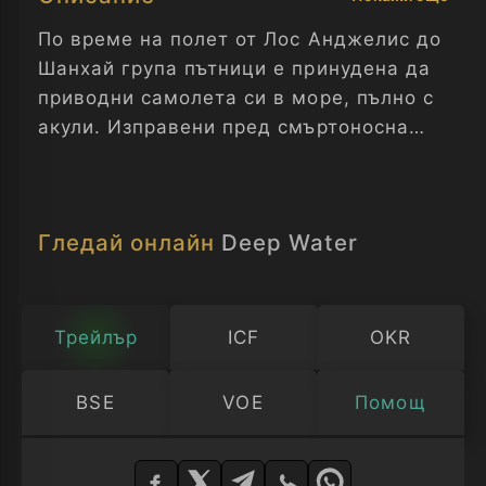
По време на полет от Лос Анджелис до
Шанхай група пътници е принудена да
приводни самолета си в море, пълно с
акули. Изправени пред смъртоносна
заплаха, те трябва да обединят
усилията си, за да оцелеят сред
хищниците, привлечени от останките
Гледай онлайн
Deep Water
на катастрофата.
Трейлър
ICF
OKR
BSE
VOE
Помощ
Изберете
плейър