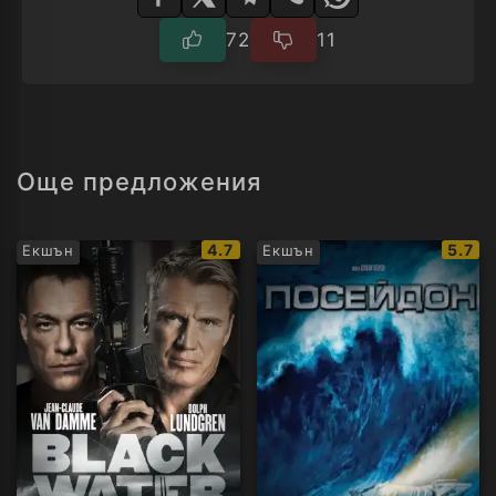
72
11
Още предложения
IMDb
IMDb
4.7
5.7
Екшън
Екшън
рейтинг:
рейти