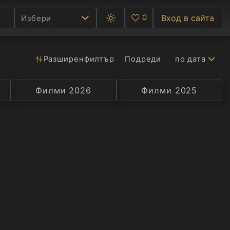
0
Вход в сайта
Избери
Превключване
Любими
между
тъмна
и
светла
Разширен
филтър
Подреди
по дата
Ф
тема
С
Филми 2026
Селекция
Превод
Филми 2025
Актьор
А
Р
C