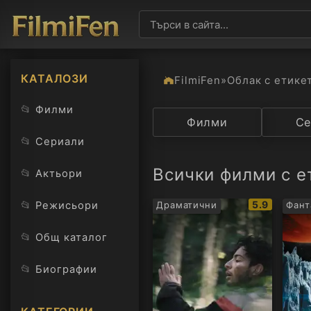
КАТАЛОЗИ
FilmiFen
»
Облак с етике
📂
Филми
Категория
Филми
Държав
Се
📂
Сериали
Всички филми с е
📂
Актьори
IMDb
📂
5.9
Режисьори
Драматични
Фант
рейтинг:
📂
Общ каталог
📂
Биографии