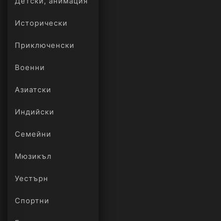
Детски, анимация
Исторически
Приключенски
Военни
Азиатски
Индийски
Семейни
Мюзикъл
Уестърн
Спортни