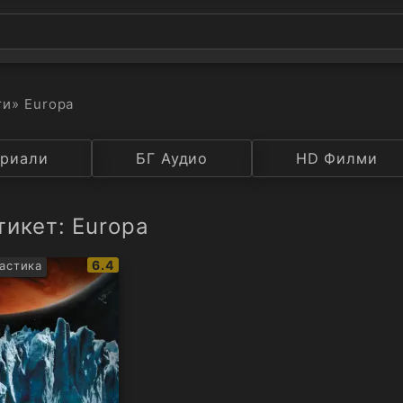
ти
» Europa
а
риали
Година
БГ Аудио
IMDB
HD Филми
Рейтинг
тикет: Europa
IMDb
6.4
астика
рейтинг: