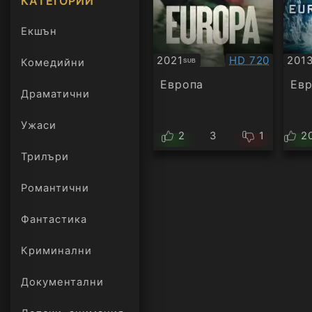
КАТЕГОРИИ
Екшън
Качество:
2021
HD 720
201
Комедийни
SUB
Субтитри
Суб
Европа
Ев
Драматични
Ужаси
2
3
1
2
Трилъри
онлайн
Романтични
Фантастика
Криминални
Документални