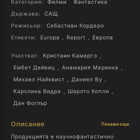
Категория:
Филми
Фантастика
Държава:
САЩ
Режисьор:
Себастиан Кордеро
Етикети:
Europa
,
Report
,
Европа
Участват:
Кристаин Камарго
,
Ембет Дейвиц
,
Анамария Маринка
,
Михаел Найквист
,
Даниел Ву
,
Каролина Видра
,
Шарлто Копли
,
Дан Фоглър
Описание
Покажи още
Продукцията е научнофантастично