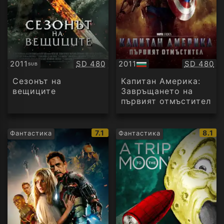
Качество:
Качество
2011
SD 480
2011
SD 480
SUB
Субтитри
БГ
аудио
Сезонът на
Капитан Америка:
вещиците
Завръщането на
първият отмъстител
IMDb
IMDb
7.1
8.1
Фантастика
Фантастика
рейтинг:
рейти