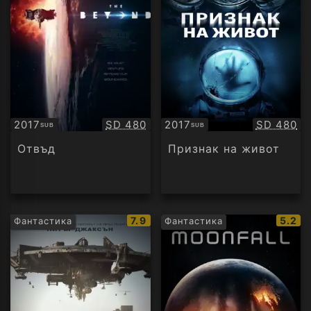
Качество:
Качество
2017
SD 480
2017
SD 480
SUB
SUB
Субтитри
Субтитри
Отвъд
Признак на живот
IMDb
IMDb
7.9
5.2
Фантастика
Фантастика
рейтинг:
рейти