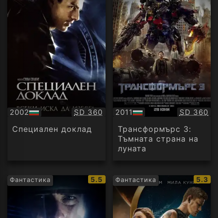
Качество:
Качество
2002
SD 360
2011
SD 360
БГ
БГ
аудио
аудио
Специален доклад
Трансформърс 3:
Тъмната страна на
луната
IMDb
IMDb
5.5
5.3
Фантастика
Фантастика
рейтинг:
рейти