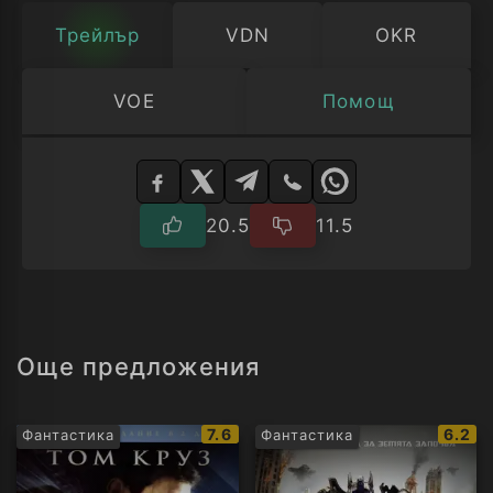
Трейлър
VDN
OKR
VOE
Помощ
Изберете
плейър
20.5
11.5
Още предложения
IMDb
IMDb
7.6
6.2
Фантастика
Фантастика
рейтинг:
рейти