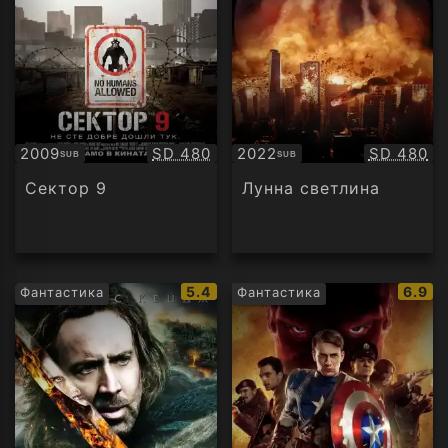
Качество:
Качество
2009
SD 480
2022
SD 480
SUB
SUB
Субтитри
Субтитри
Сектор 9
Лунна светлина
IMDb
IMDb
5.4
6.9
Фантастика
Фантастика
рейтинг:
рейти