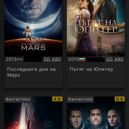
Качество:
Качество
2013
SD 480
2015
SD 480
SUB
Субтитри
БГ
аудио
Последните дни на
Пътят на Юпитер
Марс
IMDb
IMDb
4.9
6.6
Фантастика
Фантастика
рейтинг:
рейти