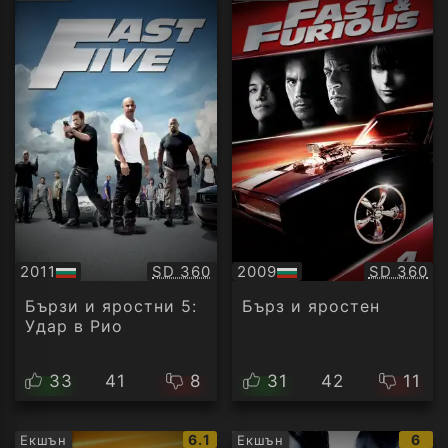
рейтинг:
рейти
Качество:
Качество
2011
SD 360
2009
SD 360
БГ
БГ
аудио
аудио
Бързи и яростни 5:
Бърз и яростен
Удар в Рио
33
41
8
31
42
11
IMDb
IMD
6.1
6
Екшън
Екшън