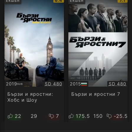
6.4
7.1
Екшън
Екшън
рейтинг:
рейт
Качество:
Качество
2019
SD 480
2015
SD 480
SUB
Субтитри
БГ
аудио
Бързи и яростни:
Бързи и яростни 7
Хобс и Шоу
22
29
7
175.5
150
-25.5