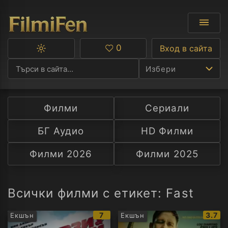
0
Вход в сайта
Превключване
Любими
между
Избери
тъмна
и
светла
тема
Филми
Сериали
Ф
БГ Аудио
HD Филми
С
Филми 2026
Филми 2025
А
Р
Всички филми с етикет: Fast
C
IMDb
IMDb
7
3.7
Екшън
Екшън
рейтинг:
рейти