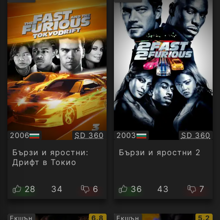
рейтинг:
рейт
Качество:
Качество
2006
SD 360
2003
SD 360
БГ
БГ
аудио
аудио
Бързи и яростни:
Бързи и яростни 2
Дрифт в Токио
28
34
6
36
43
7
IMDb
IMDb
6.8
5.2
Екшън
Екшън