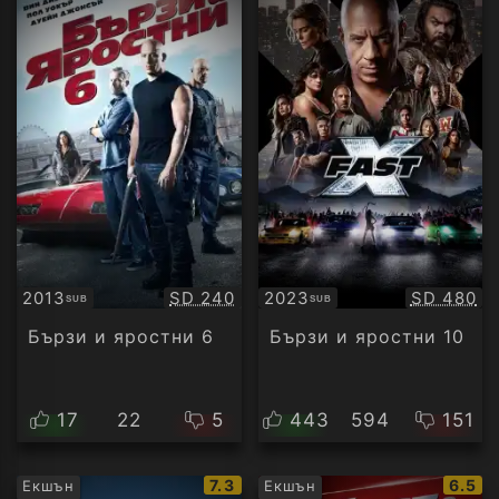
Качество:
Качество
2013
SD 240
2023
SD 480
SUB
SUB
Субтитри
Субтитри
Бързи и яростни 6
Бързи и яростни 10
17
22
5
443
594
151
IMDb
IMDb
7.3
6.5
Екшън
Екшън