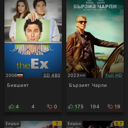
Качество:
Качество
2006
SD 480
2023
Full HD
SUB
БГ
Субтитри
аудио
Бившият
Бързият Чарли
4
4
0
175
194
19
IMDb
IMDb
7
5.7
Екшън
Екшън
рейтинг:
рейти