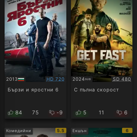
Качество:
Качество
2013
HD 720
2024
SD 480
SUB
БГ
Субтитри
аудио
Бързи и яростни 6
С пълна скорост
84
75
-9
5
11
6
IMDb
IMD
5.5
6
Комедийни
Екшън
рейтинг:
рейт