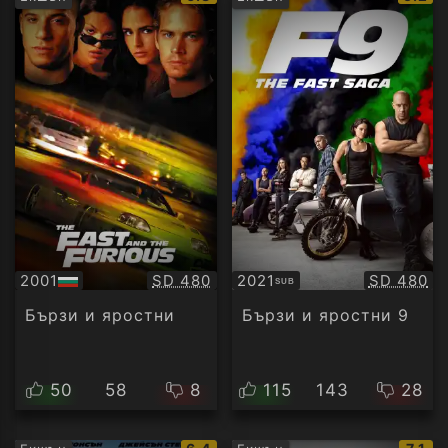
рейтинг:
рейти
Качество:
Качество
2001
SD 480
2021
SD 480
SUB
БГ
Субтитри
аудио
Бързи и яростни
Бързи и яростни 9
50
58
8
115
143
28
IMDb
IMDb