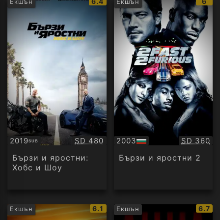
IMDb
IMD
6.4
6
Екшън
Екшън
рейтинг:
рейт
Качество:
Качество
2019
SD 480
2003
SD 360
SUB
Субтитри
БГ
аудио
Бързи и яростни:
Бързи и яростни 2
Хобс и Шоу
IMDb
IMDb
6.1
6.7
Екшън
Екшън
рейтинг:
рейти