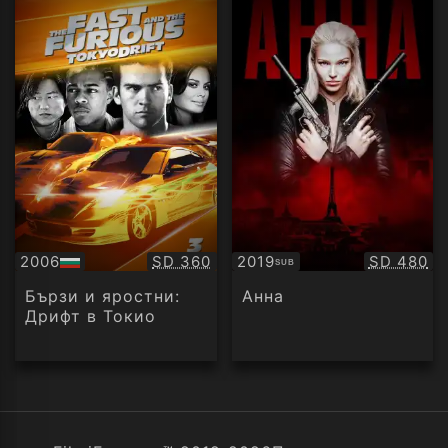
Качество:
Качество
2006
SD 360
2019
SD 480
SUB
БГ
Субтитри
аудио
Бързи и яростни:
Анна
Дрифт в Токио