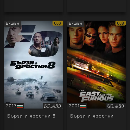
IMDb
IMDb
6.6
6.8
Екшън
Екшън
рейтинг:
рейти
Качество:
Качество
2017
SD 480
2001
SD 480
БГ
БГ
аудио
аудио
Бързи и яростни 8
Бързи и яростни