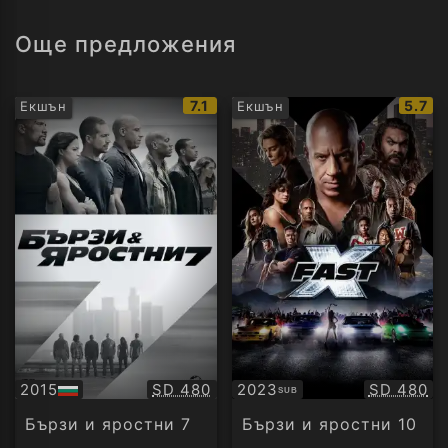
Още предложения
IMDb
IMDb
7.1
5.7
Екшън
Екшън
рейтинг:
рейти
Качество:
Качество
2015
SD 480
2023
SD 480
SUB
БГ
Субтитри
аудио
Бързи и яростни 7
Бързи и яростни 10