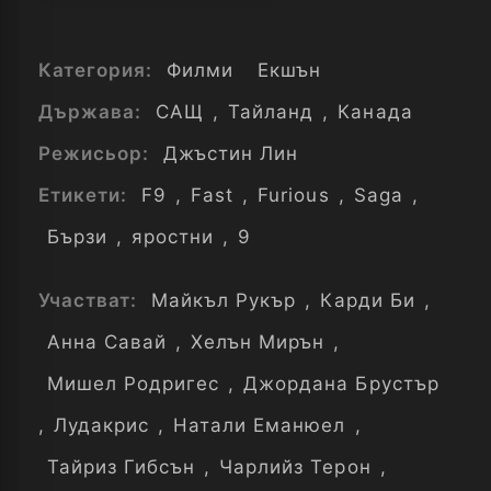
Категория:
Филми
Екшън
Държава:
САЩ
,
Тайланд
,
Канада
Режисьор:
Джъстин Лин
Етикети:
F9
,
Fast
,
Furious
,
Saga
,
Бързи
,
яростни
,
9
Участват:
Майкъл Рукър
,
Карди Би
,
Анна Савай
,
Хелън Мирън
,
Мишел Родригес
,
Джордана Брустър
,
Лудакрис
,
Натали Еманюел
,
Тайриз Гибсън
,
Чарлийз Терон
,