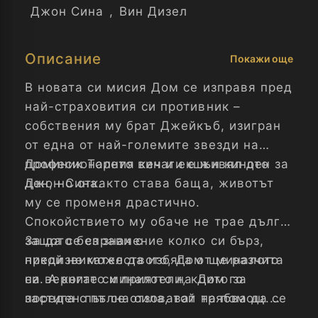
Джон Сина
,
Вин Дизел
Описание
Покажи още
В новата си мисия Дом се изправя пред
най-страховития си противник –
собствения му брат Джейкъб, изигран
от една от най-големите звезди на
професионалния кеч и екшън киното
Доминик Торето винаги е живял ден за
Джон Сина.
ден, но откакто става баща, животът
му се променя драстично.
Спокойствието му обаче не трае дълго,
защото без значение колко си бърз,
За да се справи с
никой не може да избяга от миналото
предизвикателството, Дом ще разчита
си. А когато миналото на Дом го
на верните си приятели, които за
застига с пълна сила, той трябва да се
пореден път се отзовават на помощ.
изправи срещу собствената си кръв –
Този път обаче битката ще е различна,