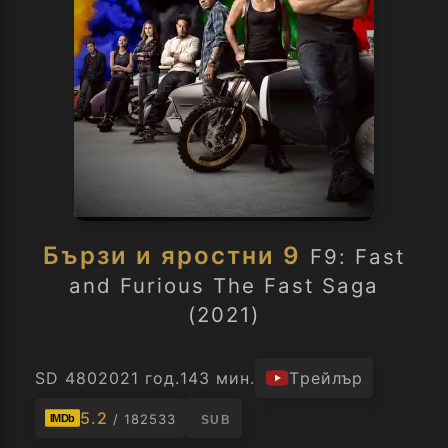
Бързи и яростни 9
F9: Fast
and Furious The Fast Saga
(2021)
SD 480
2021 год.
143 мин.
Трейлър
5.2
/ 182533
IMDb
SUB