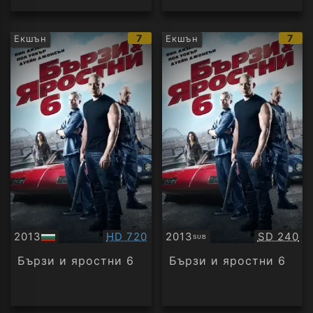
IMDb
IMD
7
7
Екшън
Екшън
рейтинг:
рейт
Качество:
Качество
2013
HD 720
2013
SD 240
SUB
БГ
Субтитри
аудио
Бързи и яростни 6
Бързи и яростни 6