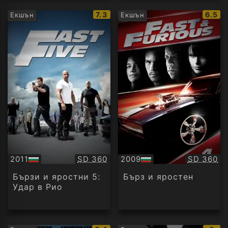
IMDb
IMDb
7.3
6.5
Екшън
Екшън
рейтинг:
рейти
Качество:
Качество
2011
SD 360
2009
SD 360
БГ
БГ
аудио
аудио
Бързи и яростни 5:
Бърз и яростен
Удар в Рио