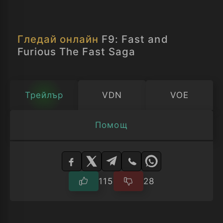
защото не всички роднини са
а краят й напълно непредвидим.
семейство.
Гледай онлайн
F9: Fast and
Furious The Fast Saga
Трейлър
VDN
VOE
Помощ
Изберете
плейър
115
28