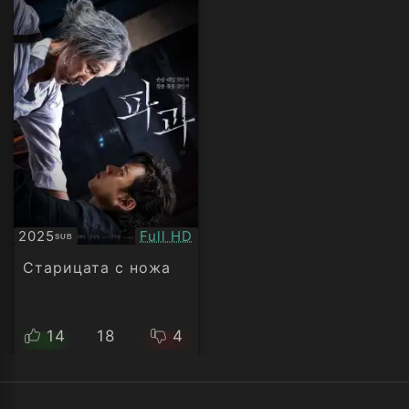
Качество:
2025
Full HD
SUB
Субтитри
Старицата с ножа
14
18
4