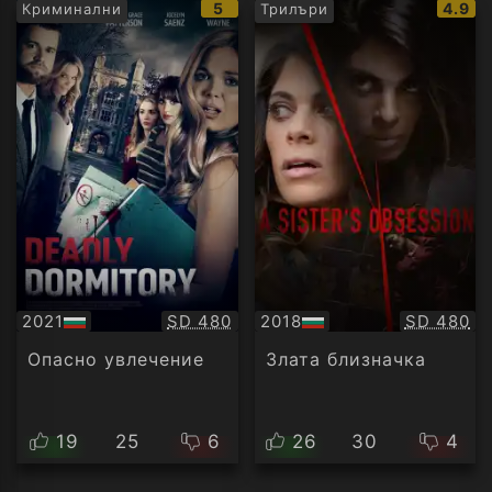
IMDb
IMDb
5
4.9
Криминални
Трилъри
рейтинг:
рейти
Качество:
Качество
2021
SD 480
2018
SD 480
БГ
БГ
аудио
аудио
Опасно увлечение
Злата близначка
19
25
6
26
30
4