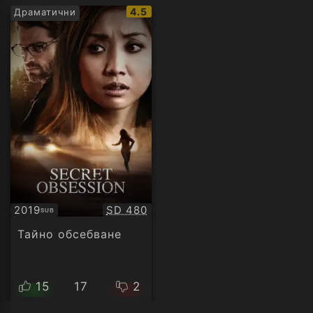
IMDb
4.5
Драматични
рейтинг:
Качество:
2019
SD 480
SUB
Субтитри
Тайно обсебване
15
17
2