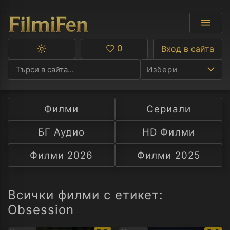
0
Вход в сайта
Превключване
Любими
между
Избери
тъмна
и
светла
тема
Филми
Сериали
Ф
БГ Аудио
HD Филми
С
Филми 2026
Филми 2025
А
Р
Всички филми с етикет:
Obsession
C