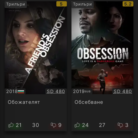
IMDb
IMDb
5
5.2
Трилъри
Трилъри
рейтинг:
рейти
Качество:
Качество
2018
SD 480
2019
SD 480
SUB
БГ
Субтитри
аудио
Обожателят
Обсебване
21
30
9
24
27
3