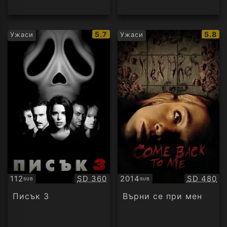
IMDb
IMDb
5.7
5.8
Ужаси
Ужаси
рейтинг:
рейти
Качество:
Качество
112
SD 360
2014
SD 480
SUB
SUB
Субтитри
Субтитри
Писък 3
Върни се при мен