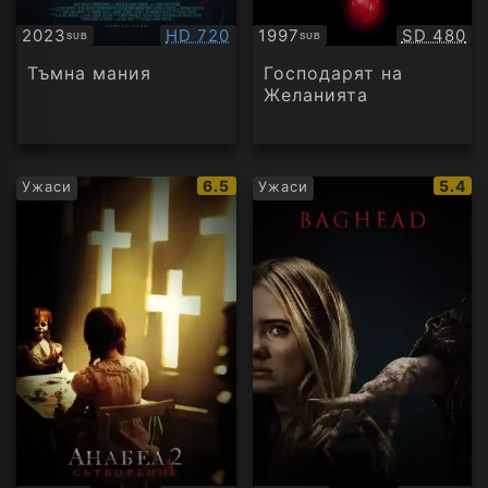
Качество:
Качество
2023
HD 720
1997
SD 480
SUB
SUB
Субтитри
Субтитри
Тъмна мания
Господарят на
Желанията
IMDb
IMDb
6.5
5.4
Ужаси
Ужаси
рейтинг:
рейти