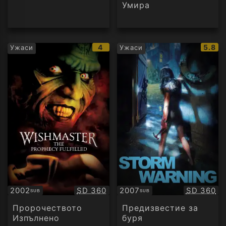
Умира
IMDb
IMDb
4
5.8
Ужаси
Ужаси
рейтинг:
рейти
Качество:
Качество
2002
SD 360
2007
SD 360
SUB
SUB
Субтитри
Субтитри
Пророчеството
Предизвестие за
Изпълнено
буря