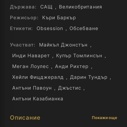
Държава:
САЩ
,
Великобритания
Режисьор:
Къри Баркър
Етикети:
Obsession
,
Обсебване
Участват:
Майкъл Джонстън
,
Инди Наварет
,
Купър Томлинсън
,
Меган Лоулес
,
Анди Рихтер
,
Хейли Фицджералд
,
Дарин Тундър
,
Антъни Павоун
,
Джъстис
,
Антъни Казабианка
Описание
Покажи още