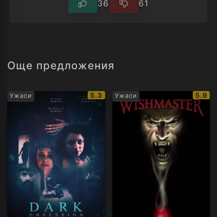
36
61
Още предложения
IMDb
IMDb
5.3
5.9
Ужаси
Ужаси
рейтинг:
рейти