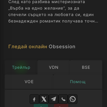
След като разбива мистериозната
„Върба на едно желание“, за да
спечели сърцето на любовта си, един
безнадежден романтик получава точно
това, за което е мечтал, но скоро
разбира, че някои желания носят
тъмна и зловеща цена.
Гледай онлайн
Obsession
Трейлър
VDN
BSE
VOE
Помощ
Изберете
плейър