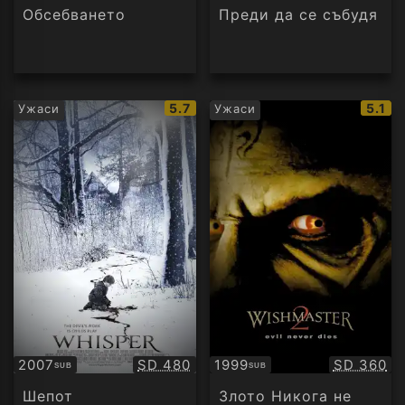
аудио
Обсебването
Преди да се събудя
IMDb
IMDb
5.7
5.1
Ужаси
Ужаси
рейтинг:
рейти
Качество:
Качество
2007
SD 480
1999
SD 360
SUB
SUB
Субтитри
Субтитри
Шепот
Злото Никога не