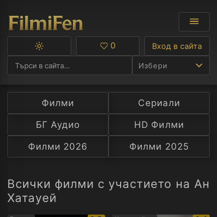
0
Вход в сайта
Превключване
Любими
между
Избери
тъмна
и
светла
тема
Филми
Сериали
Ф
БГ Аудио
HD Филми
С
Филми 2026
Филми 2025
А
Р
Всички филми с участието на Ан
Хатауей
C