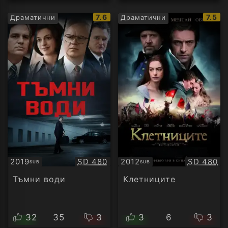
IMDb
IMDb
7.6
7.5
Драматични
Драматични
рейтинг:
рейти
Качество:
Качество
2019
SD 480
2012
SD 480
SUB
SUB
Субтитри
Субтитри
Тъмни води
Клетниците
32
35
3
3
6
3