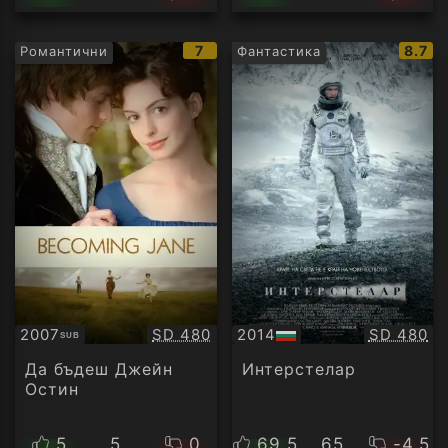
IMDb
IMDb
7
8.7
Романтични
Фантастика
рейтинг:
рейти
Качество:
Качество
2007
SD 480
2014
SD 480
SUB
Субтитри
БГ
аудио
Да бъдеш Джейн
Интерстелар
Остин
5
5
0
69.5
65
-4.5