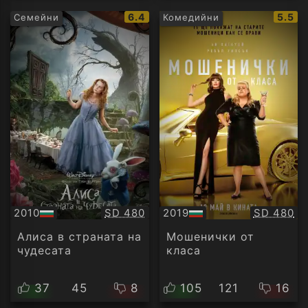
IMDb
IMDb
6.4
5.5
Семейни
Комедийни
рейтинг:
рейти
Качество:
Качество
2010
SD 480
2019
SD 480
БГ
БГ
аудио
аудио
Алиса в страната на
Мошенички от
чудесата
класа
37
45
8
105
121
16