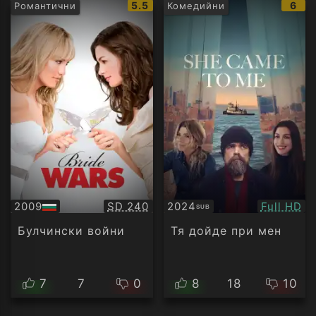
IMDb
IMD
5.5
6
Романтични
Комедийни
рейтинг:
рейт
Качество:
Качество
2009
SD 240
2024
Full HD
SUB
БГ
Субтитри
аудио
Булчински войни
Тя дойде при мен
7
7
0
8
18
10