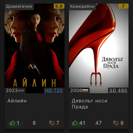
IMDb
IMD
5.9
7
Драматични
Комедийни
рейтинг:
рейт
Качество:
Качество
2023
HD 720
2006
SD 480
SUB
Субтитри
БГ
аудио
Айлийн
Дяволът носи
Прада
1
8
7
41
47
6