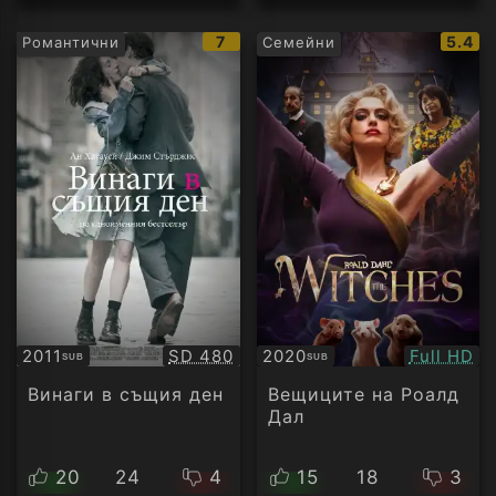
IMDb
IMDb
7
5.4
Романтични
Семейни
рейтинг:
рейти
Качество:
Качество
2011
SD 480
2020
Full HD
SUB
SUB
Субтитри
Субтитри
Винаги в същия ден
Вещиците на Роалд
Дал
20
24
4
15
18
3