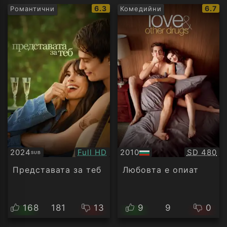
IMDb
IMDb
6.3
6.7
Романтични
Комедийни
рейтинг:
рейти
Качество:
Качество
2024
Full HD
2010
SD 480
SUB
Субтитри
БГ
аудио
Представата за теб
Любовта е опиат
168
181
13
9
9
0