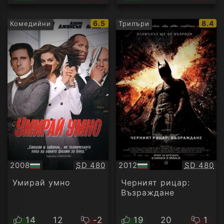
IMDb
IMDb
6.5
8.4
Комедийни
Трилъри
рейтинг:
рейти
Качество:
Качество
2008
SD 480
2012
SD 480
БГ
БГ
аудио
аудио
Умирай умно
Черният рицар:
Възраждане
14
12
-2
19
20
1