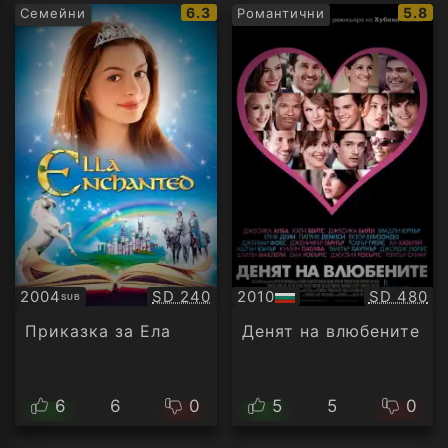
IMDb
IMDb
6.3
5.8
Семейни
Романтични
рейтинг:
рейти
Качество:
Качество
2004
SD 240
2010
SD 480
SUB
Субтитри
БГ
аудио
Приказка за Ела
Денят на влюбените
6
6
0
5
5
0