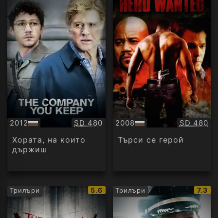
Качество:
Качество
2012
SD 480
2008
SD 480
БГ
БГ
аудио
аудио
Хората, на които
Търси се герой
държиш
IMDb
IMDb
5.6
7.3
Трилъри
Трилъри
рейтинг:
рейти