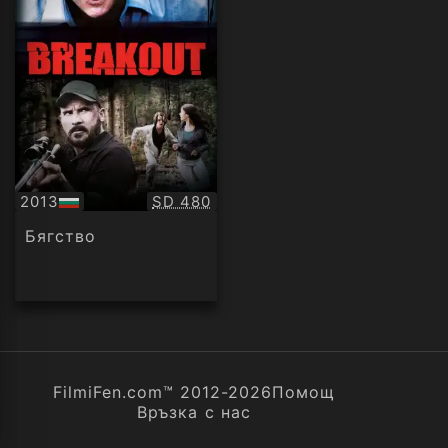
Качество:
2013
SD 480
БГ
аудио
Бягство
FilmiFen.com™ 2012-2026
Помощ
Връзка с нас