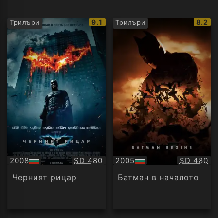
IMDb
IMDb
9.1
8.2
Трилъри
Трилъри
рейтинг:
рейти
Качество:
Качество
2008
SD 480
2005
SD 480
БГ
БГ
аудио
аудио
Черният рицар
Батман в началото