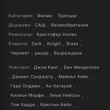
Категория:
Филми
Трилъри
Държава:
САЩ
,
Великобритания
Режисьор:
Кристофър Нолан
Етикети:
Dark
,
Knight
,
Rises
,
Черният
,
рицар
,
Възраждане
Участват:
Джои Кинг
,
Бен Менделсон
,
Даниел Сунджата
,
Майкъл Кейн
,
Гари Олдман
,
Ан Хатауей
,
Килиън Мърфи
,
Лиъм Нийсън
,
Том Харди
,
Крисчън Бейл
,