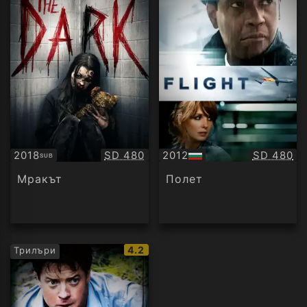
Качество:
Качество
2018
SD 480
2012
SD 480
SUB
Субтитри
БГ
аудио
Мракът
Полет
IMDb
4.2
Трилъри
рейтинг: