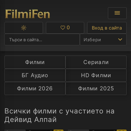
0
Вход в сайта
Превключване
Любими
между
Избери
тъмна
и
светла
тема
Филми
Сериали
Ф
БГ Аудио
HD Филми
С
Филми 2026
Филми 2025
А
Р
Всички филми с участието на
Дейвид Алпай
C