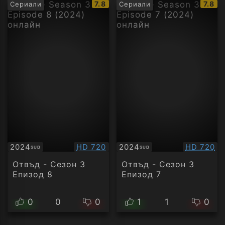
IMDb
IMDb
7.8
7.8
Сериали
Сериали
рейтинг:
рейти
Качество:
Качество
2024
HD 720
2024
HD 720
SUB
SUB
Субтитри
Субтитри
Отвъд - Сезон 3
Отвъд - Сезон 3
Епизод 8
Епизод 7
0
0
0
1
1
0