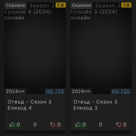
IMDb
IMDb
7.8
7.8
Сериали
Сериали
рейтинг:
рейти
Качество:
Качество
2024
HD 720
2024
HD 720
SUB
SUB
Субтитри
Субтитри
Отвъд - Сезон 3
Отвъд - Сезон 3
Епизод 4
Епизод 3
0
0
0
0
0
0