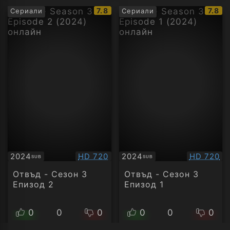
IMDb
IMDb
7.8
7.8
Сериали
Сериали
рейтинг:
рейти
Качество:
Качество
2024
HD 720
2024
HD 720
SUB
SUB
Субтитри
Субтитри
Отвъд - Сезон 3
Отвъд - Сезон 3
Епизод 2
Епизод 1
0
0
0
0
0
0