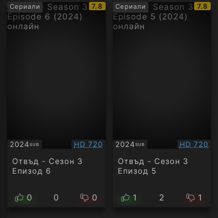
IMDb
IMDb
7.8
7.8
Сериали
Сериали
рейтинг:
рейти
Качество:
Качество
2024
HD 720
2024
HD 720
SUB
SUB
Субтитри
Субтитри
Отвъд - Сезон 3
Отвъд - Сезон 3
Епизод 6
Епизод 5
0
0
0
1
2
1