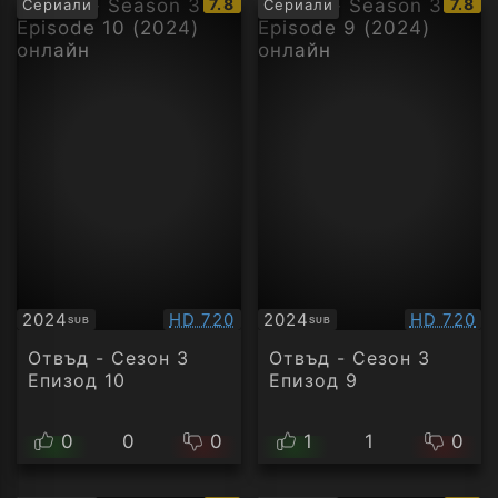
IMDb
IMDb
7.8
7.8
Сериали
Сериали
рейтинг:
рейти
Качество:
Качество
2024
HD 720
2024
HD 720
SUB
SUB
Субтитри
Субтитри
Отвъд - Сезон 3
Отвъд - Сезон 3
Епизод 10
Епизод 9
0
0
0
1
1
0