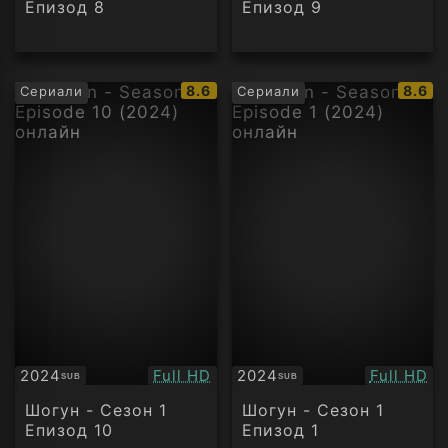
Епизод 8
Епизод 9
IMDb
IMDb
8.6
8.6
Сериали
Сериали
рейтинг:
рейти
Качество:
Качество
2024
Full HD
2024
Full HD
SUB
SUB
Субтитри
Субтитри
Шогун - Сезон 1
Шогун - Сезон 1
Епизод 10
Епизод 1