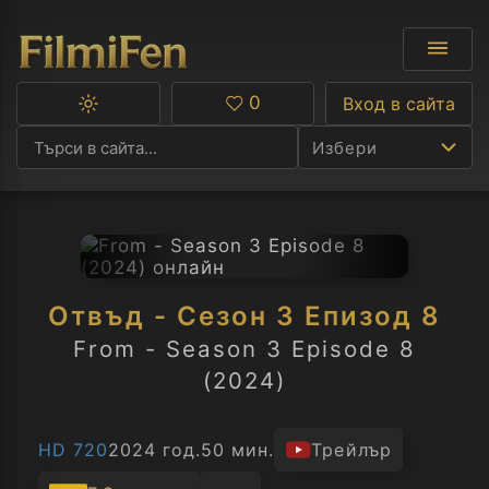
0
Вход в сайта
Превключване
Любими
между
Избери
тъмна
и
светла
тема
Ф
С
Отвъд - Сезон 3 Епизод 8
А
From - Season 3 Episode 8
(2024)
Р
C
HD 720
2024 год.
50 мин.
Трейлър