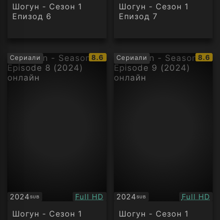
Шогун - Сезон 1
Шогун - Сезон 1
Епизод 6
Епизод 7
IMDb
IMDb
8.6
8.6
Сериали
Сериали
рейтинг:
рейти
Качество:
Качество
2024
Full HD
2024
Full HD
SUB
SUB
Субтитри
Субтитри
Шогун - Сезон 1
Шогун - Сезон 1