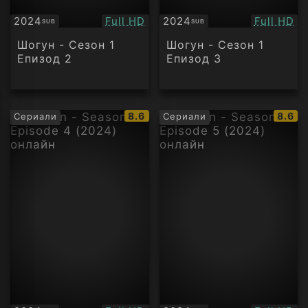
Качество:
Качество
2024
Full HD
2024
Full HD
SUB
SUB
Субтитри
Субтитри
Шогун - Сезон 1
Шогун - Сезон 1
Епизод 2
Епизод 3
IMDb
IMDb
8.6
8.6
Сериали
Сериали
рейтинг:
рейти