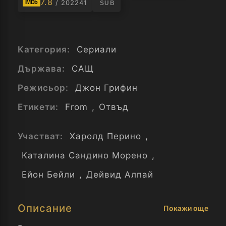
7.8
/ 202241
IMDb
SUB
Категория:
Сериали
Държава:
САЩ
Режисьор:
Джон Грифин
Етикети:
From
,
Отвъд
Участват:
Харолд Перино
,
Каталина Сандино Морено
,
Ейон Бейли
,
Дейвид Алпай
Описание
Покажи още