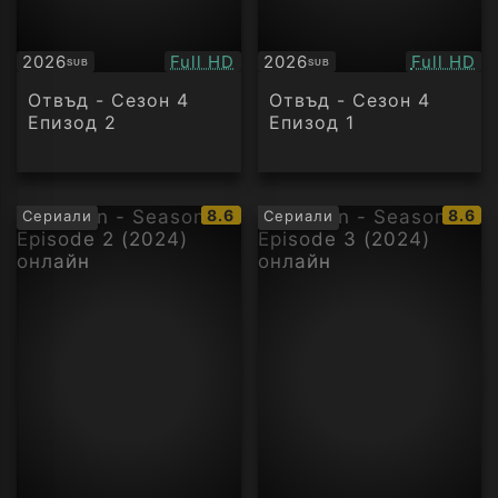
Качество:
Качество
2026
Full HD
2026
Full HD
SUB
SUB
Субтитри
Субтитри
Отвъд - Сезон 4
Отвъд - Сезон 4
Епизод 2
Епизод 1
IMDb
IMDb
8.6
8.6
Сериали
Сериали
рейтинг:
рейти