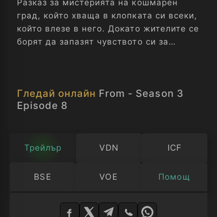
Разказ за мистерията на кошмарен
град, който хваща в клопката си всеки,
който влезе в него. Докато жителите се
борят да запазят чувството си за
нормалност и търсят изход, те също
трябва да оцеляват, изложени на
заплахите на заобикалящата ги гора.
Гледай онлайн
From - Season 3
Отвъд - Сезон 3 Епизод 8
Episode 8
Трейлър
VDN
ICF
BSE
VOE
Помощ
Изберете
плейър