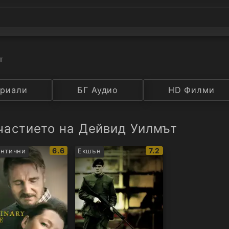
т
а
риали
Година
БГ Аудио
IMDB
HD Филми
Рейтинг
частието на Дейвид Уилмът
IMDb
IMDb
6.6
7.2
нтични
Екшън
рейтинг:
рейтинг: