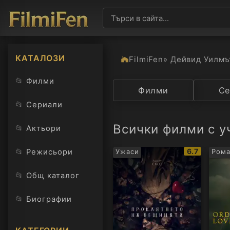
КАТАЛОЗИ
FilmiFen
» Дейвид Уилмъ
📂
Филми
Категория
Филми
Държав
Се
📂
Сериали
Всички филми с у
📂
Актьори
IMDb
📂
6.7
Режисьори
Ужаси
Рома
рейтинг:
📂
Общ каталог
📂
Биографии