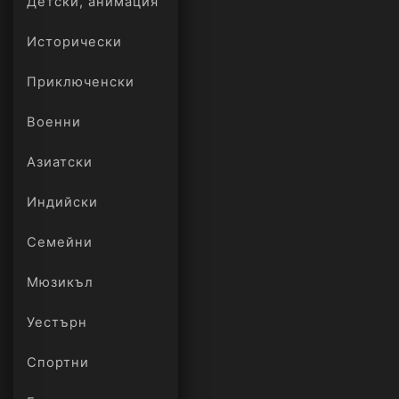
Детски, анимация
Исторически
Приключенски
Военни
Азиатски
Индийски
Семейни
Мюзикъл
Уестърн
Спортни