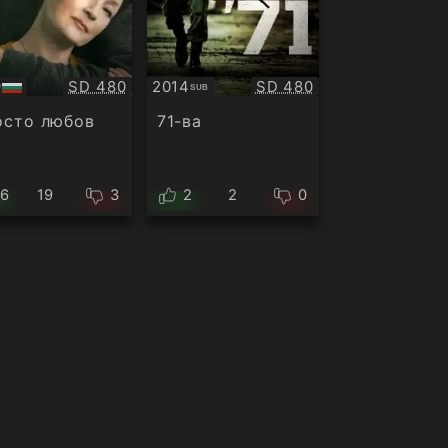
Качество:
Качество:
9
SD 480
2014
SD 480
SUB
Субтитри
ио
осто любов
71-ва
16
19
3
2
2
0