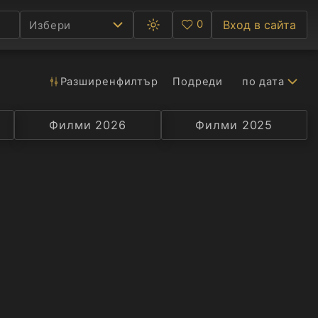
0
Вход в сайта
Избери
Превключване
Любими
между
тъмна
и
светла
Разширен
филтър
Подреди
по дата
Ф
тема
С
Филми 2026
Селекция
Превод
Филми 2025
Актьор
А
Р
C