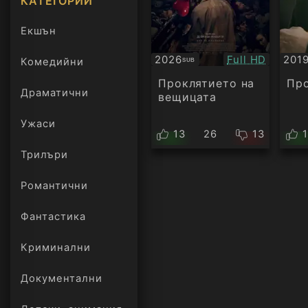
КАТЕГОРИИ
Екшън
Качество:
2026
Full HD
201
Комедийни
SUB
Субтитри
БГ
ауд
Проклятието на
Пр
Драматични
вещицата
Ужаси
13
26
13
Трилъри
онлайн
Романтични
Фантастика
Криминални
Документални