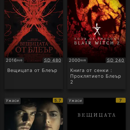
Качество:
Качество
2016
SD 480
2000
SD 240
SUB
SUB
Субтитри
Субтитри
Вещицата от Блеър
Книга от сенки :
Проклятието Блеър
2
IMDb
IMD
5.7
7
Ужаси
Ужаси
рейтинг:
рейт