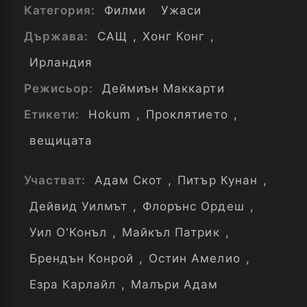
Категория:
Филми
Ужаси
Държава:
САЩ
,
Хонг Конг
,
Ирландия
Режисьор:
Деймиън Маккарти
Етикети:
Hokum
,
Проклятието
,
вещицата
Участват:
Адам Скот
,
Питър Кунан
,
Дейвид Уилмът
,
Флорънс Ордеш
,
Уил О'Конъл
,
Майкъл Патрик
,
Брендън Конрой
,
Остин Амелио
,
Езра Карлайл
,
Малъри Адам