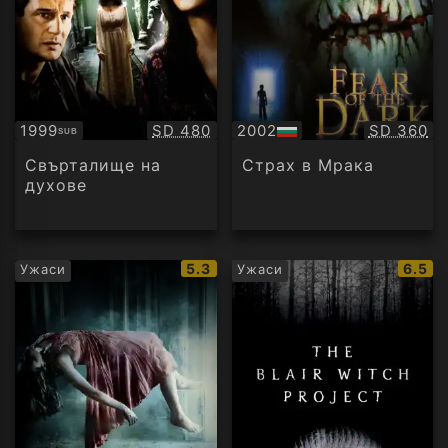
Качество:
Качество
1999
SD 480
2002
SD 360
SUB
Субтитри
БГ
аудио
Свърталище на
Страх в Мрака
духове
IMDb
IMDb
5.3
6.5
Ужаси
Ужаси
рейтинг:
рейти