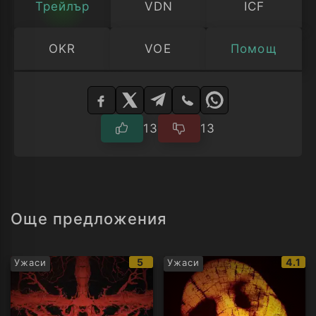
past.
Трейлър
VDN
ICF
OKR
VOE
Помощ
Изберете
плейър
13
13
Още предложения
IMDb
IMDb
5
4.1
Ужаси
Ужаси
рейтинг:
рейти