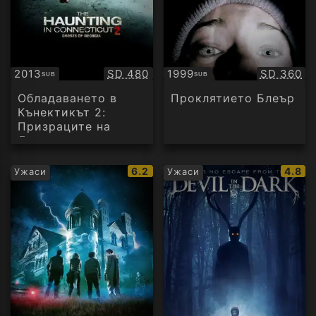
Качество:
Качество
2013
SD 480
1999
SD 360
SUB
SUB
Субтитри
Субтитри
Обладаването в
Проклятието Блеър
Кънектикът 2:
Призраците на
Джорджия
IMDb
IMDb
6.2
4.8
Ужаси
Ужаси
рейтинг:
рейти