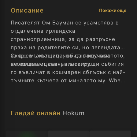
Описание
Покажи още
Писателят Ом Бауман се усамотява в
отдалечена ирландска
странноприемница, за да разпръсне
праха на родителите си, но легендата
за древна вещица, обитаваща мястото,
Скоро мъжът започва да получава
не излиза от съзнанието му.
зловещи видения, а шокиращи събития
го въвличат в кошмарен сблъсък с най-
тъмните кътчета от миналото му. When
novelist Ohm Bauman retreats to a
remote inn to scatter his parents' ashes,
he is consumed by tales of a witch
Гледай онлайн
Hokum
haunting the honeymoon suite. Disturbing
visions and a shocking disappearance
forces him to confront dark corners of his