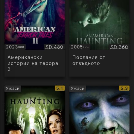
Качество:
Качество
2023
SD 480
2005
SD 360
SUB
SUB
Субтитри
Субтитри
Американски
Послания от
истории на терора
отвъдното
2
IMDb
IMDb
5.1
5.3
Ужаси
Ужаси
рейтинг:
рейти