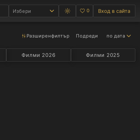
0
Вход в сайта
Избери
Превключване
Любими
между
тъмна
и
светла
Разширен
филтър
Подреди
по дата
Ф
тема
С
Филми 2026
Селекция
Превод
Филми 2025
Актьор
А
Р
C