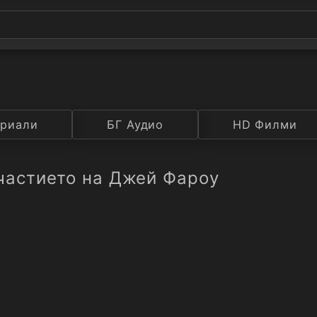
а
риали
Година
БГ Аудио
IMDB
HD Филми
Рейтинг
частието на Джей Фароу