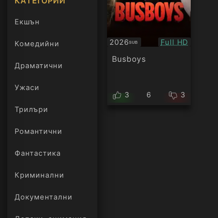
КАТЕГОРИИ
Екшън
Качество:
2026
Full HD
Комедийни
SUB
Субтитри
Busboys
Драматични
Ужаси
3
6
3
Трилъри
онлайн
Романтични
Фантастика
Криминални
Документални