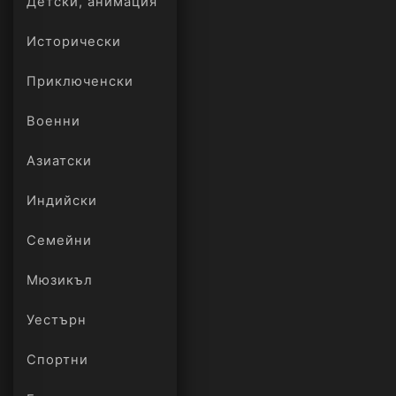
Детски, анимация
Исторически
Приключенски
Военни
Азиатски
Индийски
Семейни
Мюзикъл
Уестърн
Спортни