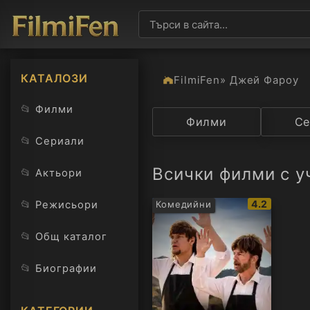
КАТАЛОЗИ
FilmiFen
» Джей Фароу
📂
Филми
Категория
Филми
Държав
Се
📂
Сериали
Всички филми с у
📂
Актьори
IMDb
📂
4.2
Режисьори
Комедийни
рейтинг:
📂
Общ каталог
📂
Биографии