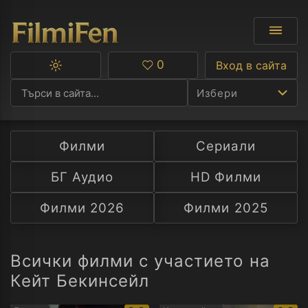
0
Вход в сайта
Превключване
Любими
между
Избери
тъмна
и
светла
тема
Филми
Сериали
Ф
БГ Аудио
HD Филми
С
Филми 2026
Филми 2025
А
Р
Всички филми с участието на
Кейт Бекинсейл
C