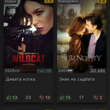
IMDb
IMDb
3.9
6.8
Екшън
Комедийни
рейтинг:
рейти
Качество:
Качество
2025
Full HD
2001
SD 480
SUB
Субтитри
БГ
аудио
Дивата котка
Знак на съдбата
13
23
10
15
17
2