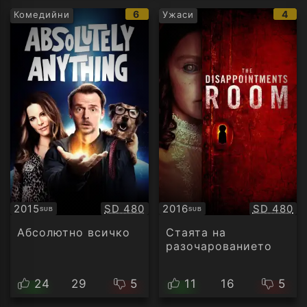
IMDb
IMD
6
4
Комедийни
Ужаси
рейтинг:
рейт
Качество:
Качество
2015
SD 480
2016
SD 480
SUB
SUB
Субтитри
Субтитри
Абсолютно всичко
Стаята на
разочарованието
24
29
5
11
16
5