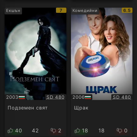
IMDb
IMDb
7
6.5
Екшън
Комедийни
рейтинг:
рейти
Качество:
Качество
2003
SD 480
2006
SD 480
БГ
БГ
аудио
аудио
Подземен свят
Щрак
40
42
2
18
18
0