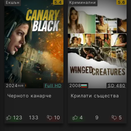
IMDb
IMDb
5.4
5.6
Екшън
Криминални
рейтинг:
рейти
Качество:
Качество
2024
Full HD
2008
SD 480
SUB
Субтитри
БГ
аудио
Черното канарче
Крилати същества
123
133
10
4
9
5