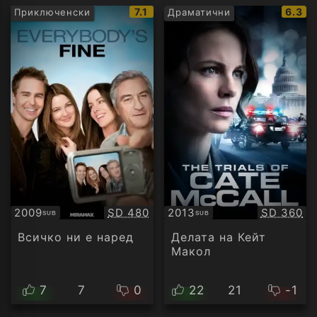
IMDb
IMDb
7.1
6.3
Приключенски
Драматични
рейтинг:
рейти
Качество:
Качество
2009
SD 480
2013
SD 360
SUB
SUB
Субтитри
Субтитри
Всичко ни е наред
Делата на Кейт
Макол
7
7
0
22
21
-1