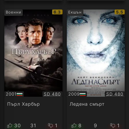
IMDb
IMDb
6.3
5.5
Военни
Екшън
рейтинг:
рейти
Качество:
Качество
2001
SD 480
2009
SD 480
БГ
БГ
аудио
аудио
Пърл Харбър
Ледена смърт
30
31
1
8
9
1