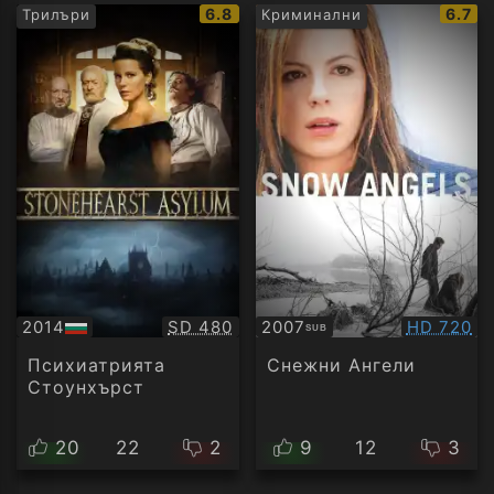
IMDb
IMDb
6.8
6.7
Трилъри
Криминални
рейтинг:
рейти
Качество:
Качество
2014
SD 480
2007
HD 720
SUB
БГ
Субтитри
аудио
Психиатрията
Снежни Ангели
Стоунхърст
20
22
2
9
12
3