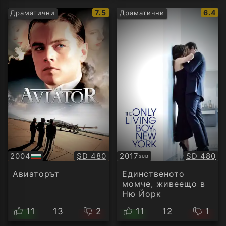
IMDb
IMDb
7.5
6.4
Драматични
Драматични
рейтинг:
рейти
Качество:
Качество
2004
SD 480
2017
SD 480
SUB
БГ
Субтитри
аудио
Авиаторът
Единственото
момче, живеещо в
Ню Йорк
11
13
2
11
12
1