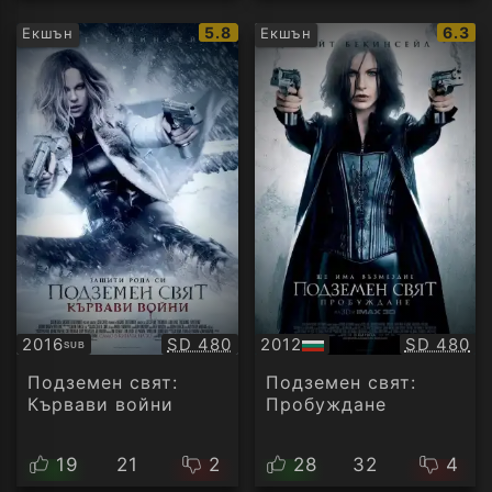
IMDb
IMDb
5.8
6.3
Екшън
Екшън
рейтинг:
рейти
Качество:
Качество
2016
SD 480
2012
SD 480
SUB
Субтитри
БГ
аудио
Подземен свят:
Подземен свят:
Кървави войни
Пробуждане
19
21
2
28
32
4