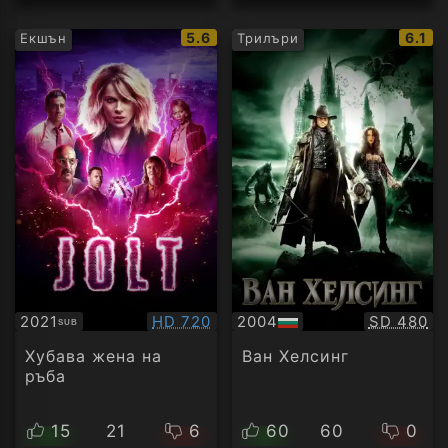
IMDb
IMDb
5.6
6.1
Екшън
Трилъри
рейтинг:
рейти
Качество:
Качество
2021
HD 720
2004
SD 480
SUB
Субтитри
БГ
аудио
Хубава жена на
Ван Хелсинг
ръба
15
21
6
60
60
0