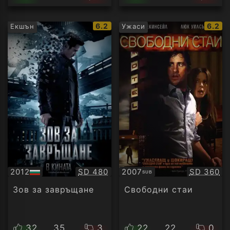
IMDb
IMDb
6.2
6.2
Екшън
Ужаси
рейтинг:
рейти
Качество:
Качество
2012
SD 480
2007
SD 360
SUB
БГ
Субтитри
аудио
Зов за завръщане
Свободни стаи
32
35
3
22
22
0