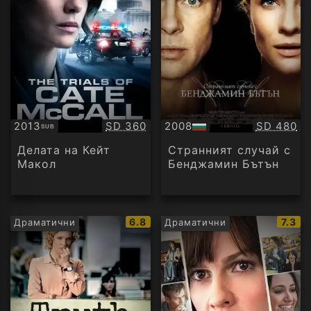
Качество:
Качество
2013
SD 360
2008
SD 480
SUB
Субтитри
БГ
аудио
Делата на Кейт
Странният случай с
Макол
Бенджамин Бътън
IMDb
IMDb
6.8
7.3
Драматични
Драматични
рейтинг:
рейти