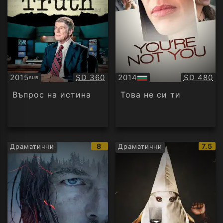
Качество:
Качество
2015
SD 360
2014
SD 480
SUB
Субтитри
БГ
аудио
Въпрос на истина
Това не си ти
IMDb
IMDb
8
7.5
Драматични
Драматични
рейтинг:
рейти