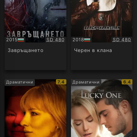
Качество:
Качество
2015
SD 480
2018
SD 480
БГ
БГ
аудио
аудио
Завръщането
Черен в клана
IMDb
IMDb
7.4
6.4
Драматични
Драматични
рейтинг:
рейти