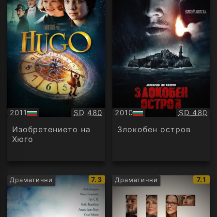
Качество:
Качество
2011
SD 480
2010
SD 480
БГ
БГ
аудио
аудио
Изобретението на
Злокобен остров
Хюго
IMDb
IMDb
7.3
7.1
Драматични
Драматични
рейтинг:
рейт