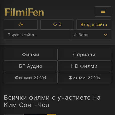
0
Вход в сайта
Превключване
Любими
между
Избери
тъмна
и
светла
тема
Филми
Сериали
Ф
БГ Аудио
HD Филми
С
Филми 2026
Филми 2025
А
Р
Всички филми с участието на
Ким Сонг-Чол
C