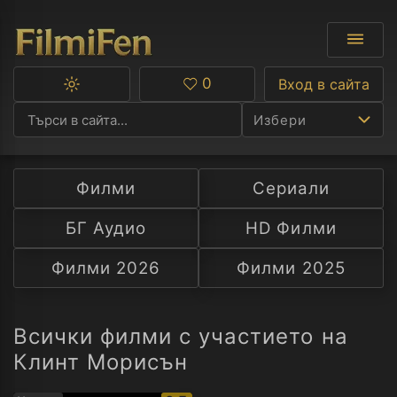
0
Вход в сайта
Превключване
Любими
между
Избери
тъмна
и
светла
тема
Филми
Сериали
Ф
БГ Аудио
HD Филми
С
Филми 2026
Филми 2025
А
Р
Всички филми с участието на
Клинт Морисън
C