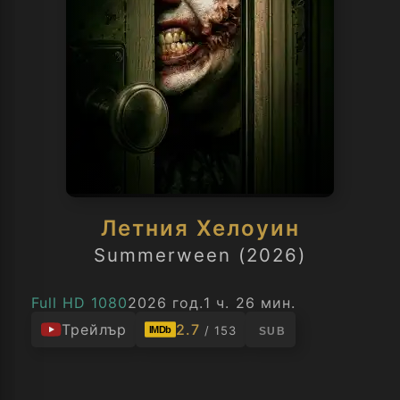
Летния Хелоуин
Summerween (2026)
Full HD 1080
2026 год.
1 ч. 26 мин.
Трейлър
2.7
/ 153
IMDb
SUB