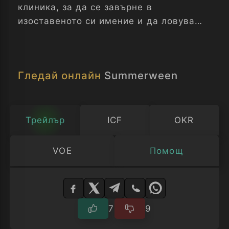
клиника, за да се завърне в
изоставеното си имение и да ловува
тийнейджърите, които купонясват там.
Гледай онлайн
Summerween
Трейлър
ICF
OKR
VOE
Помощ
Изберете
плейър
7
9