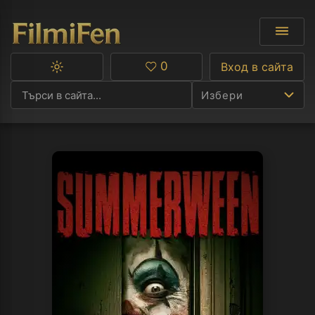
0
Вход в сайта
Превключване
Любими
между
Избери
тъмна
и
светла
тема
Ф
С
А
Р
C