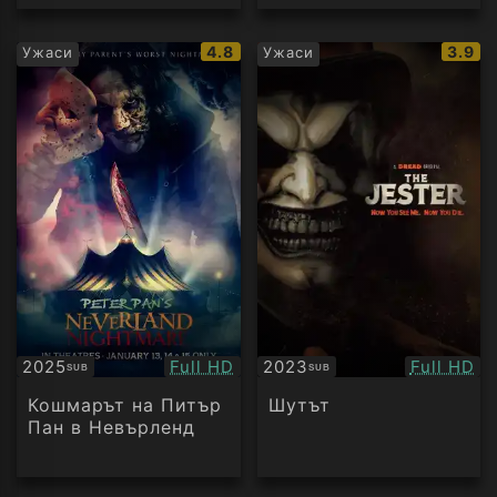
IMDb
IMDb
4.8
3.9
Ужаси
Ужаси
рейтинг:
рейти
Качество:
Качество
2025
Full HD
2023
Full HD
SUB
SUB
Субтитри
Субтитри
Кошмарът на Питър
Шутът
Пан в Невърленд