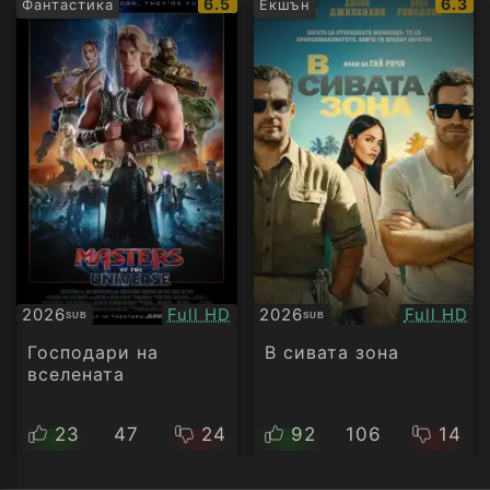
IMDb
IMDb
6.5
6.3
Фантастика
Екшън
рейтинг:
рейти
Качество:
Качество
2026
Full HD
2026
Full HD
SUB
SUB
Субтитри
Субтитри
Господари на
В сивата зона
вселената
23
47
24
92
106
14