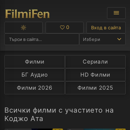
0
Вход в сайта
Превключване
Любими
между
Избери
тъмна
и
светла
тема
Филми
Сериали
Ф
БГ Аудио
HD Филми
С
Филми 2026
Филми 2025
А
Р
Всички филми с участието на
Коджо Ата
C