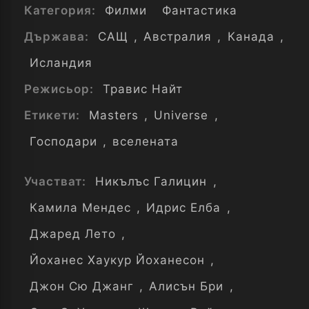
Категория:
Филми
Фантастика
Държава:
САЩ
,
Австралия
,
Канада
,
Исландия
Режисьор:
Травис Найт
Етикети:
Masters
,
Universe
,
Господари
,
вселената
Участват:
Никълъс Галицин
,
Камила Мендес
,
Идрис Елба
,
Джаред Лето
,
Йоханес Хаукур Йоханесон
,
Джон Сю Джанг
,
Алисън Бри
,