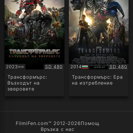
Качество:
Качество
2023
SD 480
2014
SD 480
SUB
Субтитри
БГ
аудио
Трансформърс:
Трансформърс: Ера
Възходът на
на изтребление
зверовете
FilmiFen.com™ 2012-2026
Помощ
Връзка с нас