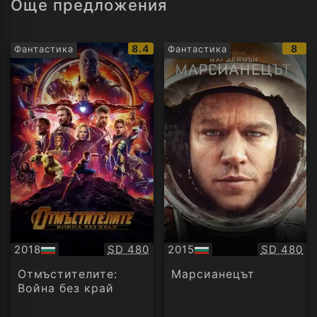
Още предложения
IMDb
IMD
8.4
8
Фантастика
Фантастика
рейтинг:
рейт
Качество:
Качество
2018
SD 480
2015
SD 480
БГ
БГ
аудио
аудио
Отмъстителите:
Марсианецът
Война без край