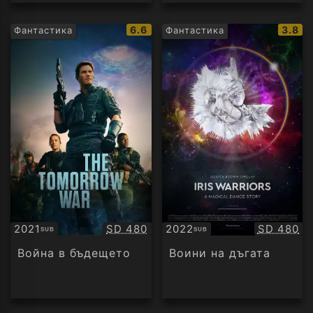
IMDb
IMDb
6.6
3.8
Фантастика
Фантастика
рейтинг:
рейти
Качество:
Качество
2021
SD 480
2022
SD 480
SUB
SUB
Субтитри
Субтитри
Война в бъдещето
Воини на дъгата