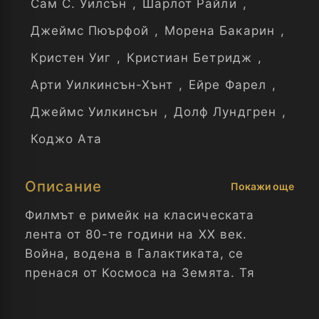
Сам С. Уилсън
,
Шарлот Райли
,
Джеймс Пюърфой
,
Морена Бакарин
,
Кристен Уиг
,
Кристиан Бетридж
,
Арти Уилкинсън-Хънт
,
Ейре Фарел
,
Джеймс Уилкинсън
,
Долф Лундгрен
,
Коджо Ата
Описание
Покажи още
Филмът е римейк на класическата
лента от 80-те години на ХХ век.
Война, водена в Галактиката, се
пренася от Космоса на Земята. Тя
започва да се води по улиците на Ню
Йорк. А по време на битка със злия