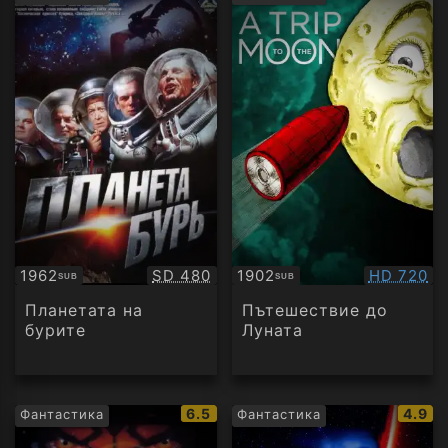
рейтинг:
рейти
Качество:
Качество
1962
SD 480
1902
HD 720
SUB
SUB
Субтитри
Субтитри
Планетата на
Пътешествие до
бурите
Луната
IMDb
IMDb
6.5
4.9
Фантастика
Фантастика
рейтинг:
рейти