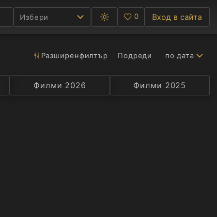
0
Вход в сайта
Избери
Превключване
Любими
между
тъмна
и
светла
Разширен
филтър
Подреди
по дата
Ф
тема
С
Филми 2026
Селекция
Превод
Филми 2025
Актьор
А
Р
C