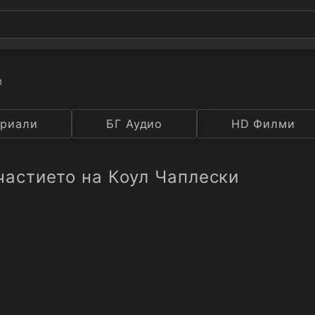
и
а
риали
Година
БГ Аудио
IMDB
HD Филми
Рейтинг
частието на Коул Чаплески