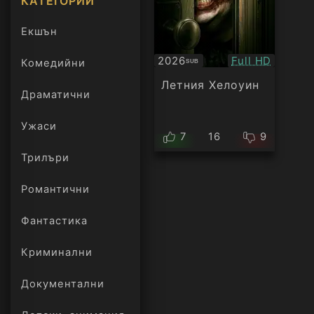
КАТЕГОРИИ
Екшън
Качество:
2026
Full HD
Комедийни
SUB
Субтитри
Летния Хелоуин
Драматични
Ужаси
7
16
9
Трилъри
онлайн
Романтични
Фантастика
Криминални
Документални