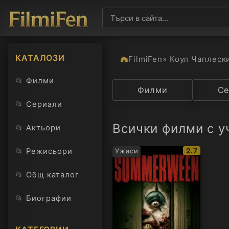
КАТАЛОЗИ
FilmiFen
» Коул Чаплеск
📂
Филми
Категория
Филми
Държав
Се
📂
Сериали
Всички филми с у
📂
Актьори
IMDb
📂
2.7
Режисьори
Ужаси
рейтинг:
📂
Общ каталог
📂
Биографии