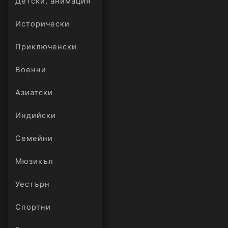
Детски, анимация
Исторически
Приключенски
Военни
Азиатски
Индийски
Семейни
Мюзикъл
Уестърн
Спортни