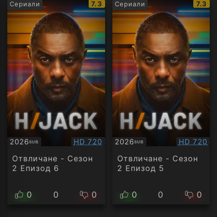
IMDb
IMDb
7.3
7.3
Сериали
Сериали
рейтинг:
рейти
Качество:
Качество
2026
HD 720
2026
HD 720
SUB
SUB
Субтитри
Субтитри
Отвличане - Сезон
Отвличане - Сезон
2 Епизод 6
2 Епизод 5
0
0
0
0
0
0