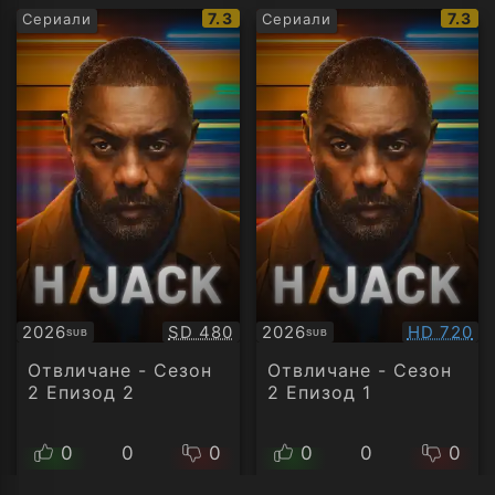
IMDb
IMDb
7.3
7.3
Сериали
Сериали
рейтинг:
рейти
Качество:
Качество
2026
SD 480
2026
HD 720
SUB
SUB
Субтитри
Субтитри
Отвличане - Сезон
Отвличане - Сезон
2 Епизод 2
2 Епизод 1
0
0
0
0
0
0