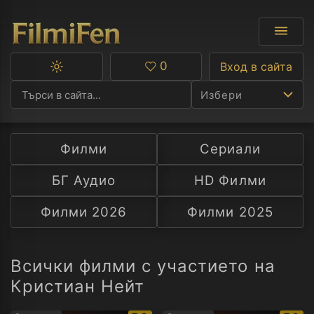
0
Вход в сайта
Превключване
Любими
между
Избери
тъмна
и
светла
тема
Филми
Сериали
Ф
БГ Аудио
HD Филми
С
Филми 2026
Филми 2025
А
Р
Всички филми с участието на
Кристиан Нейт
C