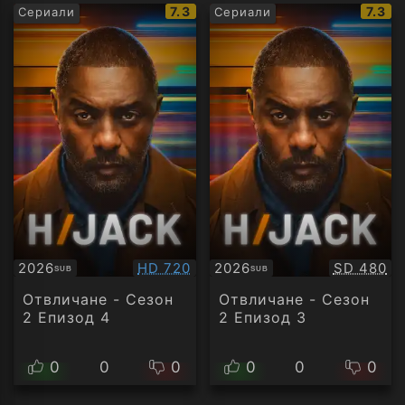
IMDb
IMDb
7.3
7.3
Сериали
Сериали
рейтинг:
рейти
Качество:
Качество
2026
HD 720
2026
SD 480
SUB
SUB
Субтитри
Субтитри
Отвличане - Сезон
Отвличане - Сезон
2 Епизод 4
2 Епизод 3
0
0
0
0
0
0