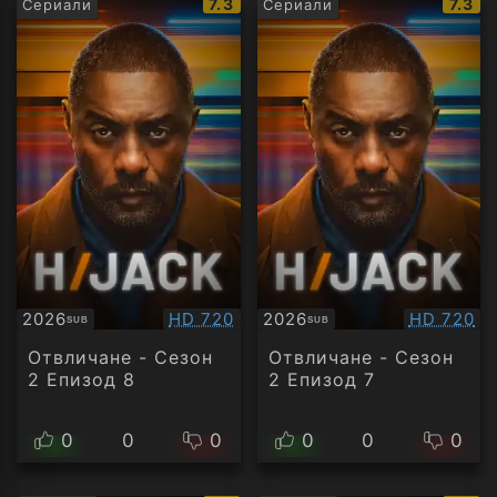
IMDb
IMDb
7.3
7.3
Сериали
Сериали
рейтинг:
рейти
Качество:
Качество
2026
HD 720
2026
HD 720
SUB
SUB
Субтитри
Субтитри
Отвличане - Сезон
Отвличане - Сезон
2 Епизод 8
2 Епизод 7
0
0
0
0
0
0