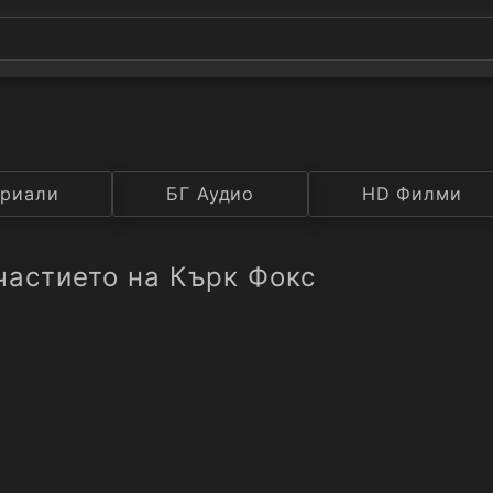
а
риали
Година
БГ Аудио
IMDB
HD Филми
Рейтинг
частието на Кърк Фокс