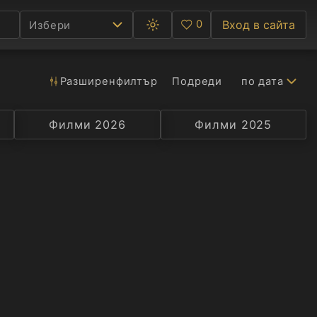
0
Вход в сайта
Избери
Превключване
Любими
между
тъмна
и
светла
Разширен
филтър
Подреди
по дата
Ф
тема
С
Филми 2026
Селекция
Превод
Филми 2025
Актьор
А
Р
C