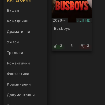
КАТЕГОРИИ
Екшън
Качество:
2026
Full HD
Комедийни
SUB
Субтитри
Busboys
Драматични
Ужаси
3
6
3
Трилъри
онлайн
Романтични
Фантастика
Криминални
Документални