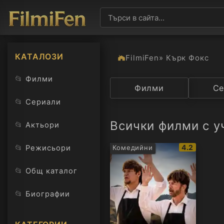
КАТАЛОЗИ
FilmiFen
» Кърк Фокс
📂
Филми
Категория
Филми
Държав
Се
📂
Сериали
Всички филми с у
📂
Актьори
IMDb
📂
4.2
Режисьори
Комедийни
рейтинг:
📂
Общ каталог
📂
Биографии