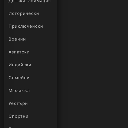
Детски, анимация
Исторически
Приключенски
Военни
Азиатски
Индийски
Семейни
Мюзикъл
Уестърн
Спортни