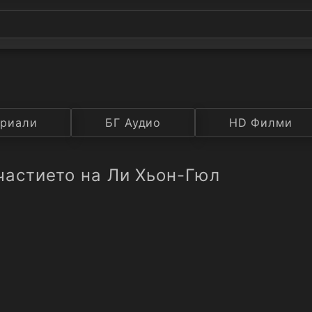
а
риали
Година
БГ Аудио
IMDB
HD Филми
Рейтинг
частието на Ли Хьон-Гюл