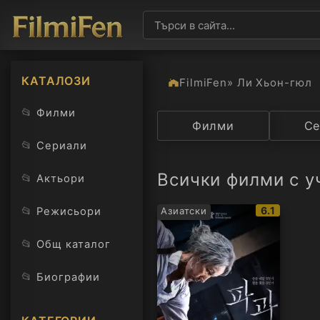
КАТАЛОЗИ
FilmiFen
» Ли Хьон-гюл
📂
Филми
Категория
Филми
Държав
Се
📂
Сериали
Всички филми с у
📂
Актьори
IMDb
📂
6.1
Режисьори
Азиатски
рейтинг:
📂
Общ каталог
📂
Биографии