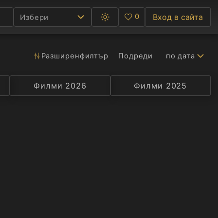
0
Вход в сайта
Избери
Превключване
Любими
между
тъмна
и
светла
Разширен
филтър
Подреди
по дата
Ф
тема
С
Филми 2026
Селекция
Превод
Филми 2025
Актьор
А
Р
C