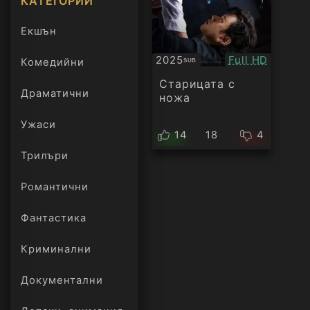
КАТЕГОРИИ
Екшън
Качество:
2025
Full HD
Комедийни
SUB
Субтитри
Старицата с
Драматични
ножа
Ужаси
14
18
4
Трилъри
онлайн
Романтични
Фантастика
Криминални
Документални