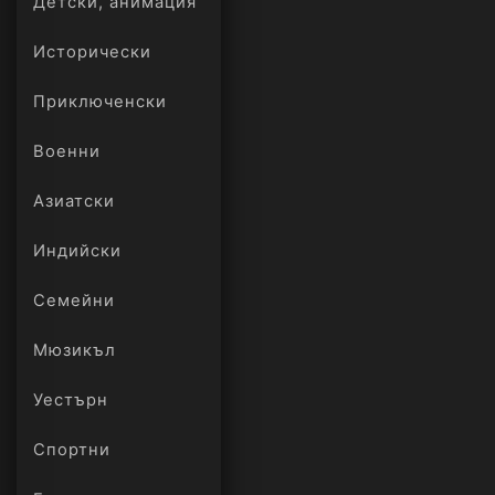
Детски, анимация
Исторически
Приключенски
Военни
Азиатски
Индийски
Семейни
Мюзикъл
Уестърн
Спортни